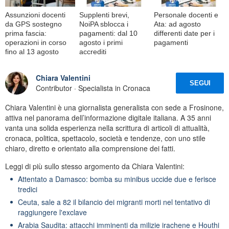
Assunzioni docenti
Supplenti brevi,
Personale docenti e
da GPS sostegno
NoiPA sblocca i
Ata: ad agosto
prima fascia:
pagamenti: dal 10
differenti date per i
operazioni in corso
agosto i primi
pagamenti
fino al 13 agosto
accrediti
Chiara Valentini
SEGUI
Contributor · Specialista in Cronaca
Chiara Valentini è una giornalista generalista con sede a Frosinone,
attiva nel panorama dell’informazione digitale italiana. A 35 anni
vanta una solida esperienza nella scrittura di articoli di attualità,
cronaca, politica, spettacolo, società e tendenze, con uno stile
chiaro, diretto e orientato alla comprensione dei fatti.
Leggi di più sullo stesso argomento da Chiara Valentini:
Attentato a Damasco: bomba su minibus uccide due e ferisce
tredici
Ceuta, sale a 82 il bilancio dei migranti morti nel tentativo di
raggiungere l'exclave
Arabia Saudita: attacchi imminenti da milizie irachene e Houthi