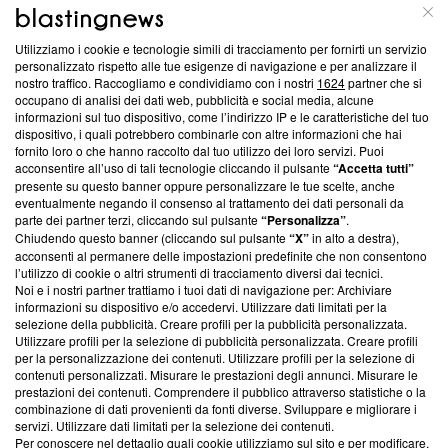
ABOUT
LINEA EDITORIALE
Utilizziamo i cookie e tecnologie simili di tracciamento per fornirti un servizio
Questa sezione offre informazioni trasparenti su Blasting
personalizzato rispetto alle tue esigenze di navigazione e per analizzare il
nostro traffico. Raccogliamo e condividiamo con i nostri
1624
partner che si
News, sui nostri processi editoriali e su come ci impegniamo a
occupano di analisi dei dati web, pubblicità e social media, alcune
creare news di qualità. Inoltre, afferma la nostra aderenza a
informazioni sul tuo dispositivo, come l’indirizzo IP e le caratteristiche del tuo
‘Trust Project - News with Integrity’
Blasting News non è
dispositivo, i quali potrebbero combinarle con altre informazioni che hai
ancora membro del programma, ma ha richiesto di farne
fornito loro o che hanno raccolto dal tuo utilizzo dei loro servizi. Puoi
parte; Trust Project non ha ancora effettuato una verifica di
acconsentire all’uso di tali tecnologie cliccando il pulsante
“Accetta tutti”
conformità agli standard.
presente su questo banner oppure personalizzare le tue scelte, anche
eventualmente negando il consenso al trattamento dei dati personali da
parte dei partner terzi, cliccando sul pulsante
“Personalizza”
.
Su di noi
Chiudendo questo banner (cliccando sul pulsante
“X”
in alto a destra),
acconsenti al permanere delle impostazioni predefinite che non consentono
Team editoriale
l’utilizzo di cookie o altri strumenti di tracciamento diversi dai tecnici.
Noi e i nostri partner trattiamo i tuoi dati di navigazione per: Archiviare
Corporate
informazioni su dispositivo e/o accedervi. Utilizzare dati limitati per la
selezione della pubblicità. Creare profili per la pubblicità personalizzata.
Redazione
Utilizzare profili per la selezione di pubblicità personalizzata. Creare profili
per la personalizzazione dei contenuti. Utilizzare profili per la selezione di
Informativa Privacy
contenuti personalizzati. Misurare le prestazioni degli annunci. Misurare le
prestazioni dei contenuti. Comprendere il pubblico attraverso statistiche o la
Cookie Policy
combinazione di dati provenienti da fonti diverse. Sviluppare e migliorare i
servizi. Utilizzare dati limitati per la selezione dei contenuti.
Blasting SA, IDI CHE-247.845.224, Via Carlo Frasca, 3 - 6900
Per conoscere nel dettaglio quali cookie utilizziamo sul sito e per modificare,