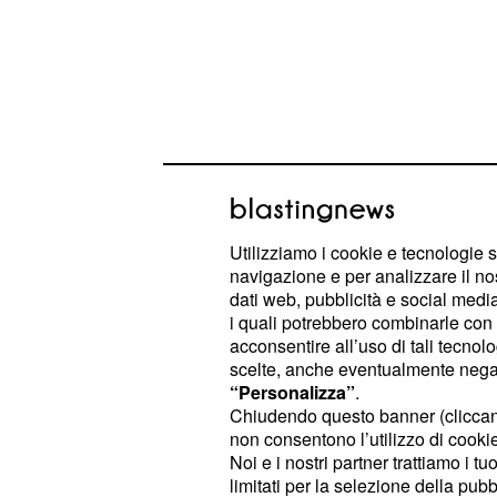
Utilizziamo i cookie e tecnologie s
navigazione e per analizzare il no
dati web, pubblicità e social media,
i quali potrebbero combinarle con a
“I dati evidenziano certamente elemen
acconsentire all’uso di tali tecnol
della nostra Regione e l'aumento de
scelte, anche eventualmente negand
“Personalizza”
.
affermato Ciccone, aggiungendo che
Chiudendo questo banner (clicca
migliorato solo la vita dei neo occu
non consentono l’utilizzo di cookie 
concentrati nei settori dei ‘servizi’,
Noi e i nostri partner trattiamo i t
limitati per la selezione della pubb
non sempre dignitose”.