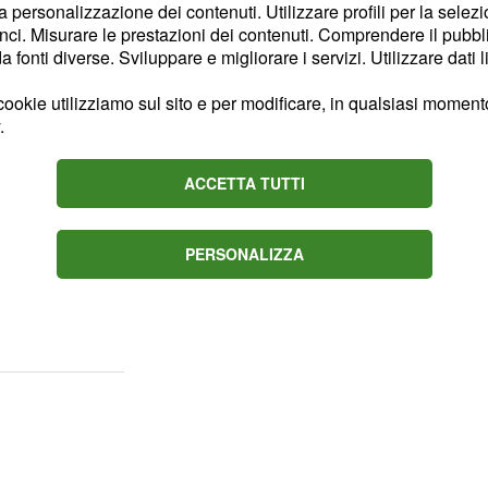
la personalizzazione dei contenuti. Utilizzare profili per la selez
ci. Misurare le prestazioni dei contenuti. Comprendere il pubblic
un contesto meridionale
fonti diverse. Sviluppare e migliorare i servizi. Utilizzare dati l
remento degli occupati
ookie utilizziamo sul sito e per modificare, in qualsiasi momento,
va emigrazione di
.
5 indica che, tra il 2022
egistrati
100mila
ACCETTA TUTTI
stesso periodo
175mila
 tasso di occupazione
PERSONALIZZA
 inclusa la Campania,
mente inferiore al 77,7%