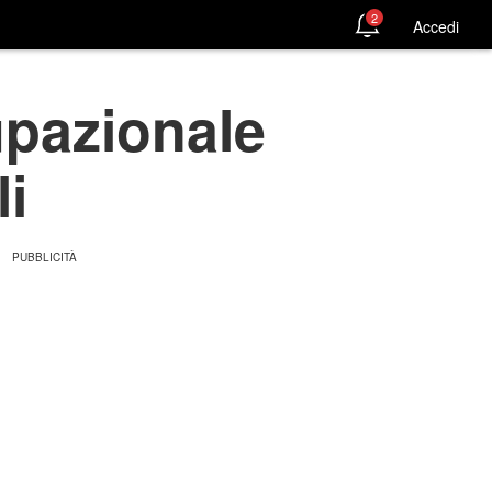
2
Accedi
upazionale
li