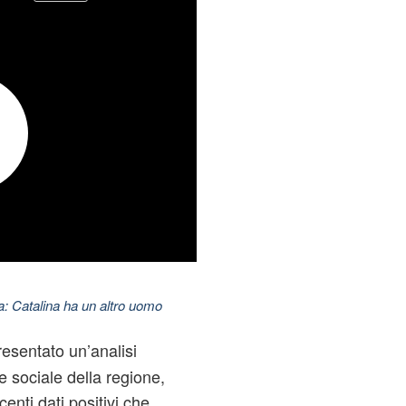
: Catalina ha un altro uomo
esentato un’analisi
 sociale della regione,
nti dati positivi che