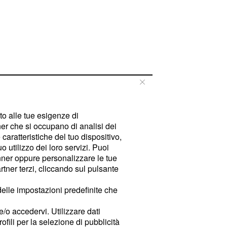
tto alle tue esigenze di
er che si occupano di analisi dei
caratteristiche del tuo dispositivo,
 utilizzo dei loro servizi. Puoi
ner oppure personalizzare le tue
tner terzi, cliccando sul pulsante
delle impostazioni predefinite che
e/o accedervi. Utilizzare dati
rofili per la selezione di pubblicità