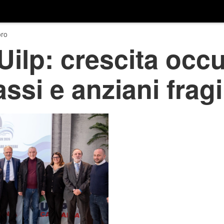
ro
ilp: crescita occ
ssi e anziani fragi