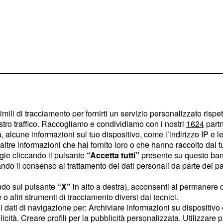
imili di tracciamento per fornirti un servizio personalizzato rispe
stro traffico. Raccogliamo e condividiamo con i nostri
1624
partn
 alcune informazioni sul tuo dispositivo, come l’indirizzo IP e le 
ltre informazioni che hai fornito loro o che hanno raccolto dal tuo
ti positivi: la crescita
ogie cliccando il pulsante
“Accetta tutti”
presente su questo ban
ll'occupazione”, ha
o il consenso al trattamento dei dati personali da parte dei par
 tale crescita “ha
ndo sul pulsante
“X”
in alto a destra), acconsenti al permanere 
pati che, essendo però
o altri strumenti di tracciamento diversi dai tecnici.
 percepiscono retribuzioni
uoi dati di navigazione per: Archiviare informazioni su dispositivo 
licità. Creare profili per la pubblicità personalizzata. Utilizzare p