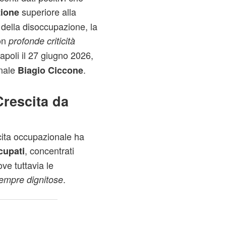
superiore alla
ione
della disoccupazione, la
on
profonde criticità
 Napoli il 27 giugno 2026,
onale
.
Biagio Ciccone
Crescita da
cita occupazionale ha
, concentrati
cupati
ove tuttavia le
.
empre dignitose