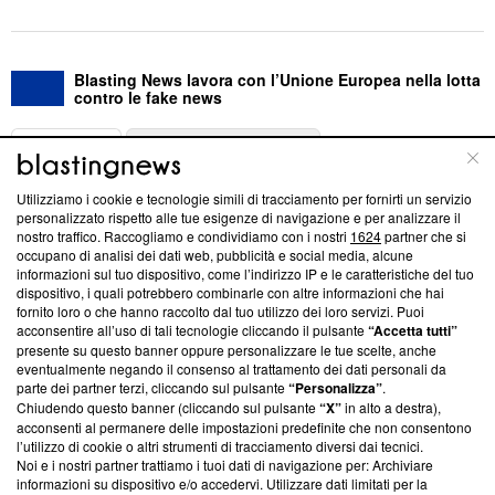
Blasting News lavora con l’Unione Europea nella lotta
contro le fake news
ABOUT
LINEA EDITORIALE
Utilizziamo i cookie e tecnologie simili di tracciamento per fornirti un servizio
Questa sezione offre informazioni trasparenti su Blasting
personalizzato rispetto alle tue esigenze di navigazione e per analizzare il
nostro traffico. Raccogliamo e condividiamo con i nostri
1624
partner che si
News, sui nostri processi editoriali e su come ci impegniamo a
occupano di analisi dei dati web, pubblicità e social media, alcune
creare news di qualità. Inoltre, afferma la nostra aderenza a
informazioni sul tuo dispositivo, come l’indirizzo IP e le caratteristiche del tuo
‘Trust Project - News with Integrity’
Blasting News non è
dispositivo, i quali potrebbero combinarle con altre informazioni che hai
ancora membro del programma, ma ha richiesto di farne
fornito loro o che hanno raccolto dal tuo utilizzo dei loro servizi. Puoi
parte; Trust Project non ha ancora effettuato una verifica di
acconsentire all’uso di tali tecnologie cliccando il pulsante
“Accetta tutti”
conformità agli standard.
presente su questo banner oppure personalizzare le tue scelte, anche
eventualmente negando il consenso al trattamento dei dati personali da
parte dei partner terzi, cliccando sul pulsante
“Personalizza”
.
Su di noi
Chiudendo questo banner (cliccando sul pulsante
“X”
in alto a destra),
acconsenti al permanere delle impostazioni predefinite che non consentono
Team editoriale
l’utilizzo di cookie o altri strumenti di tracciamento diversi dai tecnici.
Noi e i nostri partner trattiamo i tuoi dati di navigazione per: Archiviare
Corporate
informazioni su dispositivo e/o accedervi. Utilizzare dati limitati per la