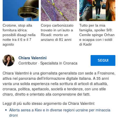
Crotone, stop alla
Corpo carbonizzato
Tutto per la mia
fornitura idrica:
trovato in un’auto a
famiglia, spoiler 9/8:
possibili disagi nella
Ricadi: morto un
Cemile spinge Orhan
notte tra il 6 e il 7
anziano di 81 anni
e scappa con i soldi
agosto
di Kadir
Chiara Valentini
SEGUI
Contributor · Specialista in Cronaca
Chiara Valentini è una giornalista generalista con sede a Frosinone,
attiva nel panorama dell’informazione digitale italiana. A 35 anni
vanta una solida esperienza nella scrittura di articoli di attualità,
cronaca, politica, spettacolo, società e tendenze, con uno stile
chiaro, diretto e orientato alla comprensione dei fatti.
Leggi di più sullo stesso argomento da Chiara Valentini:
Allerta aerea a Kiev e in diverse regioni ucraine per minaccia
droni