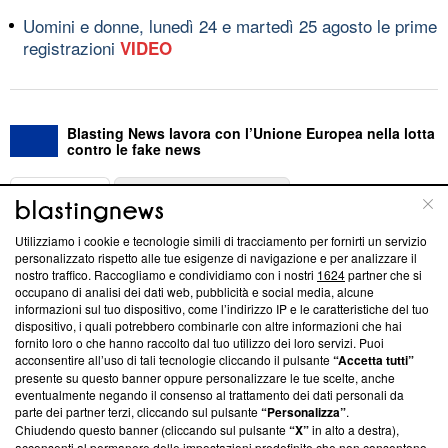
Uomini e donne, lunedì 24 e martedì 25 agosto le prime
registrazioni
VIDEO
Blasting News lavora con l’Unione Europea nella lotta
contro le fake news
ABOUT
LINEA EDITORIALE
Utilizziamo i cookie e tecnologie simili di tracciamento per fornirti un servizio
Questa sezione offre informazioni trasparenti su Blasting
personalizzato rispetto alle tue esigenze di navigazione e per analizzare il
nostro traffico. Raccogliamo e condividiamo con i nostri
1624
partner che si
News, sui nostri processi editoriali e su come ci impegniamo a
occupano di analisi dei dati web, pubblicità e social media, alcune
creare news di qualità. Inoltre, afferma la nostra aderenza a
informazioni sul tuo dispositivo, come l’indirizzo IP e le caratteristiche del tuo
‘Trust Project - News with Integrity’
Blasting News non è
dispositivo, i quali potrebbero combinarle con altre informazioni che hai
ancora membro del programma, ma ha richiesto di farne
fornito loro o che hanno raccolto dal tuo utilizzo dei loro servizi. Puoi
parte; Trust Project non ha ancora effettuato una verifica di
acconsentire all’uso di tali tecnologie cliccando il pulsante
“Accetta tutti”
conformità agli standard.
presente su questo banner oppure personalizzare le tue scelte, anche
eventualmente negando il consenso al trattamento dei dati personali da
parte dei partner terzi, cliccando sul pulsante
“Personalizza”
.
Su di noi
Chiudendo questo banner (cliccando sul pulsante
“X”
in alto a destra),
acconsenti al permanere delle impostazioni predefinite che non consentono