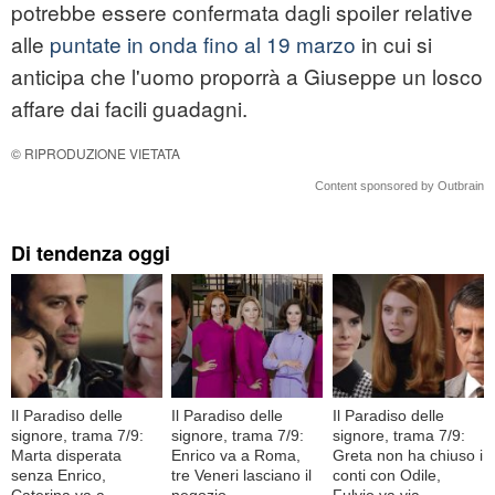
potrebbe essere confermata dagli spoiler relative
alle
puntate in onda fino al 19 marzo
in cui si
anticipa che l'uomo proporrà a Giuseppe un losco
affare dai facili guadagni.
© RIPRODUZIONE VIETATA
Content sponsored by Outbrain
Di tendenza oggi
Il Paradiso delle
Il Paradiso delle
Il Paradiso delle
signore, trama 7/9:
signore, trama 7/9:
signore, trama 7/9:
Marta disperata
Enrico va a Roma,
Greta non ha chiuso i
senza Enrico,
tre Veneri lasciano il
conti con Odile,
Caterina va a
negozio
Fulvio va via