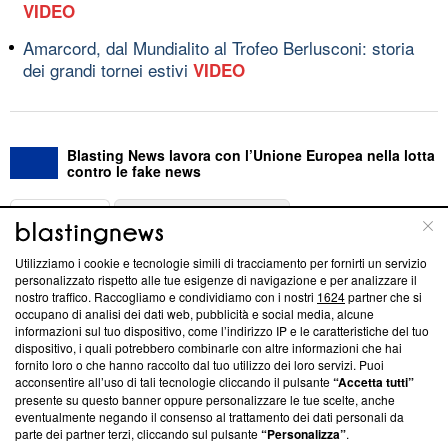
VIDEO
Amarcord, dal Mundialito al Trofeo Berlusconi: storia
dei grandi tornei estivi
VIDEO
Blasting News lavora con l’Unione Europea nella lotta
contro le fake news
ABOUT
LINEA EDITORIALE
Utilizziamo i cookie e tecnologie simili di tracciamento per fornirti un servizio
Questa sezione offre informazioni trasparenti su Blasting
personalizzato rispetto alle tue esigenze di navigazione e per analizzare il
nostro traffico. Raccogliamo e condividiamo con i nostri
1624
partner che si
News, sui nostri processi editoriali e su come ci impegniamo a
occupano di analisi dei dati web, pubblicità e social media, alcune
creare news di qualità. Inoltre, afferma la nostra aderenza a
informazioni sul tuo dispositivo, come l’indirizzo IP e le caratteristiche del tuo
‘Trust Project - News with Integrity’
Blasting News non è
dispositivo, i quali potrebbero combinarle con altre informazioni che hai
ancora membro del programma, ma ha richiesto di farne
fornito loro o che hanno raccolto dal tuo utilizzo dei loro servizi. Puoi
parte; Trust Project non ha ancora effettuato una verifica di
acconsentire all’uso di tali tecnologie cliccando il pulsante
“Accetta tutti”
conformità agli standard.
presente su questo banner oppure personalizzare le tue scelte, anche
eventualmente negando il consenso al trattamento dei dati personali da
parte dei partner terzi, cliccando sul pulsante
“Personalizza”
.
Su di noi