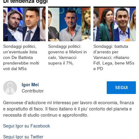
Di tendenza oggi
Sondaggi politici,
Sondaggi politici:
Sondaggi: battuta
un'eventuale lista
governo e Meloni in
d'arresto per
con De Battista
calo, Vannacci
Vannacci; rifiatano
prenderebbe molti
supera il 7%,
FdI, Lega, bene M5s
voti dal M5s
e PD
Igor Mei
SEGUI
Contributor
Genovese d'adozione mi interesso per lavoro di economia, finanza
e soprattutto di fisco. Il fisco italiano è il piu' contorto del pianeta e
necessita di studio continuo e approfondito.
Segui
Igor
su Facebook
Segui
Igor
su Twitter