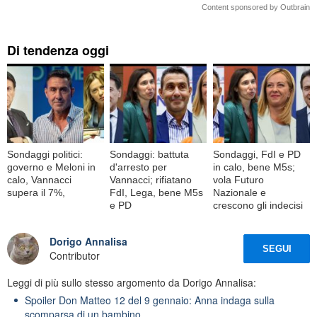
Content sponsored by Outbrain
Di tendenza oggi
Sondaggi politici:
Sondaggi: battuta
Sondaggi, FdI e PD
governo e Meloni in
d'arresto per
in calo, bene M5s;
calo, Vannacci
Vannacci; rifiatano
vola Futuro
supera il 7%,
FdI, Lega, bene M5s
Nazionale e
e PD
crescono gli indecisi
Dorigo Annalisa
SEGUI
Contributor
Leggi di più sullo stesso argomento da Dorigo Annalisa:
Spoiler Don Matteo 12 del 9 gennaio: Anna indaga sulla
scomparsa di un bambino