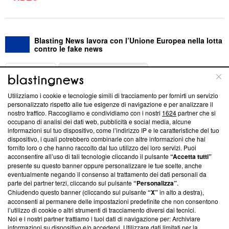
Blasting News lavora con l’Unione Europea nella lotta
contro le fake news
ABOUT
LINEA EDITORIALE
Utilizziamo i cookie e tecnologie simili di tracciamento per fornirti un servizio
Questa sezione offre informazioni trasparenti su Blasting
personalizzato rispetto alle tue esigenze di navigazione e per analizzare il
nostro traffico. Raccogliamo e condividiamo con i nostri
1624
partner che si
News, sui nostri processi editoriali e su come ci impegniamo a
occupano di analisi dei dati web, pubblicità e social media, alcune
creare news di qualità. Inoltre, afferma la nostra aderenza a
informazioni sul tuo dispositivo, come l’indirizzo IP e le caratteristiche del tuo
‘Trust Project - News with Integrity’
Blasting News non è
dispositivo, i quali potrebbero combinarle con altre informazioni che hai
ancora membro del programma, ma ha richiesto di farne
fornito loro o che hanno raccolto dal tuo utilizzo dei loro servizi. Puoi
parte; Trust Project non ha ancora effettuato una verifica di
acconsentire all’uso di tali tecnologie cliccando il pulsante
“Accetta tutti”
conformità agli standard.
presente su questo banner oppure personalizzare le tue scelte, anche
eventualmente negando il consenso al trattamento dei dati personali da
parte dei partner terzi, cliccando sul pulsante
“Personalizza”
.
Su di noi
Chiudendo questo banner (cliccando sul pulsante
“X”
in alto a destra),
acconsenti al permanere delle impostazioni predefinite che non consentono
Team editoriale
l’utilizzo di cookie o altri strumenti di tracciamento diversi dai tecnici.
Noi e i nostri partner trattiamo i tuoi dati di navigazione per: Archiviare
Corporate
informazioni su dispositivo e/o accedervi. Utilizzare dati limitati per la