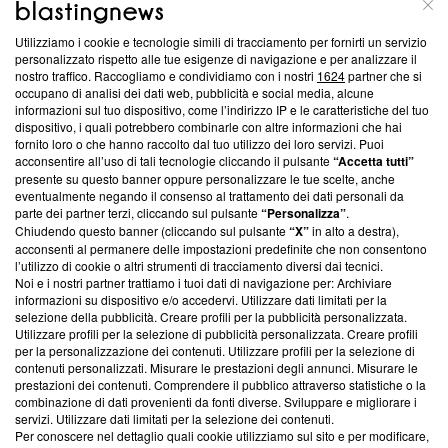
ABOUT
LINEA EDITORIALE
Utilizziamo i cookie e tecnologie simili di tracciamento per fornirti un servizio
Questa sezione offre informazioni trasparenti su Blasting
personalizzato rispetto alle tue esigenze di navigazione e per analizzare il
nostro traffico. Raccogliamo e condividiamo con i nostri
1624
partner che si
News, sui nostri processi editoriali e su come ci impegniamo a
occupano di analisi dei dati web, pubblicità e social media, alcune
creare news di qualità. Inoltre, afferma la nostra aderenza a
informazioni sul tuo dispositivo, come l’indirizzo IP e le caratteristiche del tuo
‘Trust Project - News with Integrity’
Blasting News non è
dispositivo, i quali potrebbero combinarle con altre informazioni che hai
ancora membro del programma, ma ha richiesto di farne
fornito loro o che hanno raccolto dal tuo utilizzo dei loro servizi. Puoi
parte; Trust Project non ha ancora effettuato una verifica di
acconsentire all’uso di tali tecnologie cliccando il pulsante
“Accetta tutti”
conformità agli standard.
presente su questo banner oppure personalizzare le tue scelte, anche
eventualmente negando il consenso al trattamento dei dati personali da
parte dei partner terzi, cliccando sul pulsante
“Personalizza”
.
Su di noi
Chiudendo questo banner (cliccando sul pulsante
“X”
in alto a destra),
acconsenti al permanere delle impostazioni predefinite che non consentono
Team editoriale
l’utilizzo di cookie o altri strumenti di tracciamento diversi dai tecnici.
Noi e i nostri partner trattiamo i tuoi dati di navigazione per: Archiviare
Corporate
informazioni su dispositivo e/o accedervi. Utilizzare dati limitati per la
selezione della pubblicità. Creare profili per la pubblicità personalizzata.
Redazione
Utilizzare profili per la selezione di pubblicità personalizzata. Creare profili
per la personalizzazione dei contenuti. Utilizzare profili per la selezione di
Informativa Privacy
contenuti personalizzati. Misurare le prestazioni degli annunci. Misurare le
prestazioni dei contenuti. Comprendere il pubblico attraverso statistiche o la
Cookie Policy
combinazione di dati provenienti da fonti diverse. Sviluppare e migliorare i
servizi. Utilizzare dati limitati per la selezione dei contenuti.
Blasting SA, IDI CHE-247.845.224, Via Carlo Frasca, 3 - 6900
Per conoscere nel dettaglio quali cookie utilizziamo sul sito e per modificare,