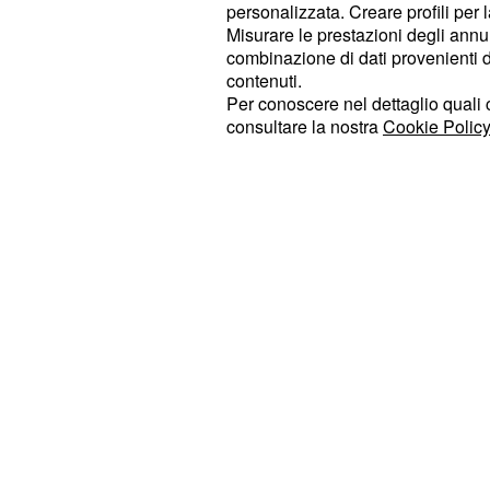
personalizzata. Creare profili per 
al 13%, dopo aver g
Matteo Salvini
Misurare le prestazioni degli annun
Abbiamo poi
con il 10,
Forza Italia
combinazione di dati provenienti da 
CDX, che nel complesso ottiene il
contenuti.
Per conoscere nel dettaglio quali c
con il 2,3% (0,1%) 
Fratelli d’Italia
consultare la nostra
Cookie Policy
con il 2,1% (-0,2%).
Unione di Cen
separatamente, migliorando dello 0,
mentre gli altri sono allo 0,5% (-0,1