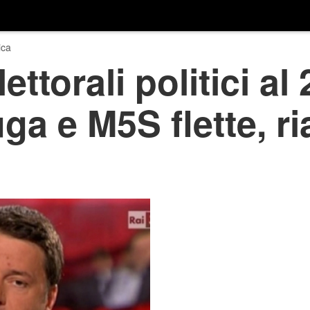
ica
ttorali politici al
uga e M5S flette, ri