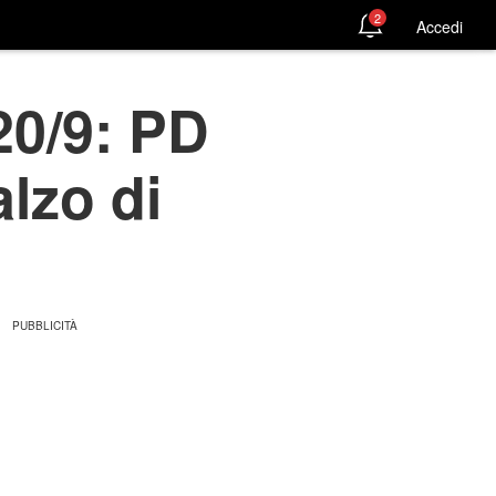
2
Accedi
 20/9: PD
alzo di