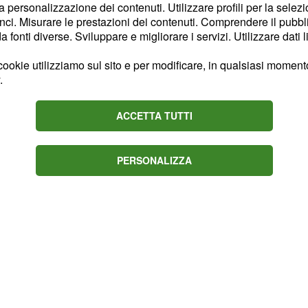
la personalizzazione dei contenuti. Utilizzare profili per la selez
uadagnato lo 0,3%.
ci. Misurare le prestazioni dei contenuti. Comprendere il pubblic
9% (+0,3%). Nell’area del
fonti diverse. Sviluppare e migliorare i servizi. Utilizzare dati l
 29,4%, abbiamo anche
ookie utilizziamo sul sito e per modificare, in qualsiasi momento,
e
Nuovo Centrodestra
.
si attesta allo 0,6%
tro
1% la propria quota,
ACCETTA TUTTI
%).
PERSONALIZZA