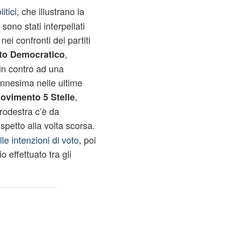
itici
, che illustrano la
i sono stati interpellati
ei confronti dei partiti
,
ito Democratico
in contro ad una
’ennesima nelle ultime
,
ovimento 5 Stelle
rodestra c’è da
ispetto alla volta scorsa.
lle intenzioni di voto
, poi
 effettuato tra gli