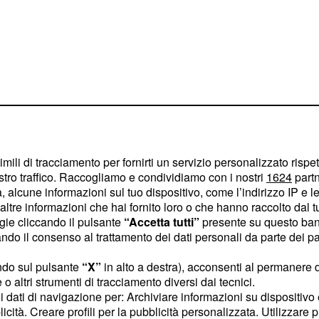
imili di tracciamento per fornirti un servizio personalizzato rispe
stro traffico. Raccogliamo e condividiamo con i nostri
1624
partn
 alcune informazioni sul tuo dispositivo, come l’indirizzo IP e le 
a Italia
ltre informazioni che hai fornito loro o che hanno raccolto dal tuo
ogie cliccando il pulsante
“Accetta tutti”
presente su questo ban
6%, seppur sia calato
o il consenso al trattamento dei dati personali da parte dei par
 precedente. Alle sue
ndo sul pulsante
“X”
in alto a destra), acconsenti al permanere 
 che subisce un ulteriore
o altri strumenti di tracciamento diversi dai tecnici.
 questione di Roma. La
uoi dati di navigazione per: Archiviare informazioni su dispositivo 
 Nord, con il partito di
licità. Creare profili per la pubblicità personalizzata. Utilizzare p