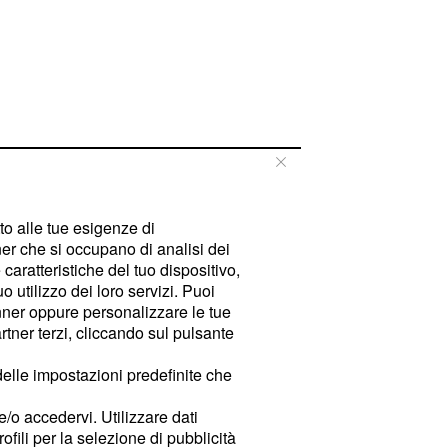
tto alle tue esigenze di
er che si occupano di analisi dei
caratteristiche del tuo dispositivo,
 utilizzo dei loro servizi. Puoi
ner oppure personalizzare le tue
tner terzi, cliccando sul pulsante
delle impostazioni predefinite che
e/o accedervi. Utilizzare dati
rofili per la selezione di pubblicità