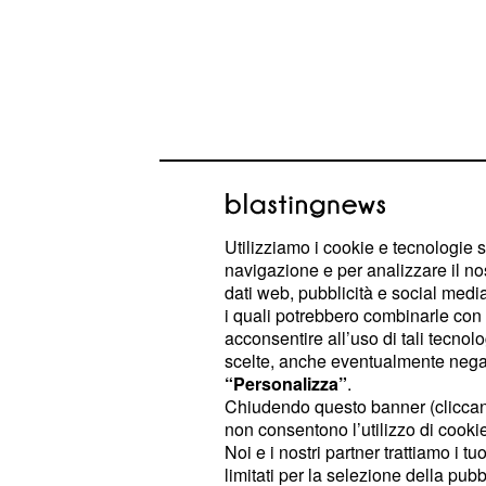
Utilizziamo i cookie e tecnologie s
navigazione e per analizzare il no
dati web, pubblicità e social media,
Ixè: cresce anche Forz
i quali potrebbero combinarle con a
acconsentire all’uso di tali tecnol
Il
PD
si mantiene in vetta con il 32,
scelte, anche eventualmente negand
dello 0,3% rispetto alla rilevazione
“Personalizza”
.
Chiudendo questo banner (clicca
spalle abbiamo il
M5S
con il 28,6%,
non consentono l’utilizzo di cookie 
contrazione (-0,8%), a causa della
Noi e i nostri partner trattiamo i t
terza forza politica del Paese è Lega
limitati per la selezione della pubb