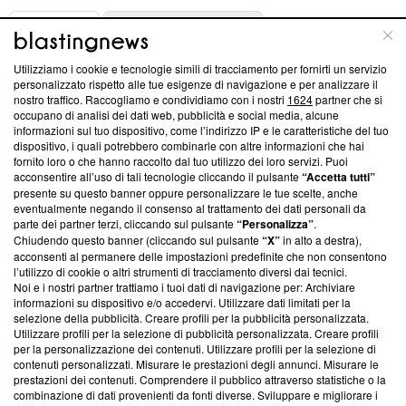
ABOUT
LINEA EDITORIALE
Utilizziamo i cookie e tecnologie simili di tracciamento per fornirti un servizio
Questa sezione offre informazioni trasparenti su Blasting
personalizzato rispetto alle tue esigenze di navigazione e per analizzare il
nostro traffico. Raccogliamo e condividiamo con i nostri
1624
partner che si
News, sui nostri processi editoriali e su come ci impegniamo a
occupano di analisi dei dati web, pubblicità e social media, alcune
creare news di qualità. Inoltre, afferma la nostra aderenza a
informazioni sul tuo dispositivo, come l’indirizzo IP e le caratteristiche del tuo
‘Trust Project - News with Integrity’
Blasting News non è
dispositivo, i quali potrebbero combinarle con altre informazioni che hai
ancora membro del programma, ma ha richiesto di farne
fornito loro o che hanno raccolto dal tuo utilizzo dei loro servizi. Puoi
parte; Trust Project non ha ancora effettuato una verifica di
acconsentire all’uso di tali tecnologie cliccando il pulsante
“Accetta tutti”
conformità agli standard.
presente su questo banner oppure personalizzare le tue scelte, anche
eventualmente negando il consenso al trattamento dei dati personali da
parte dei partner terzi, cliccando sul pulsante
“Personalizza”
.
Su di noi
Chiudendo questo banner (cliccando sul pulsante
“X”
in alto a destra),
acconsenti al permanere delle impostazioni predefinite che non consentono
Team editoriale
l’utilizzo di cookie o altri strumenti di tracciamento diversi dai tecnici.
Noi e i nostri partner trattiamo i tuoi dati di navigazione per: Archiviare
Corporate
informazioni su dispositivo e/o accedervi. Utilizzare dati limitati per la
selezione della pubblicità. Creare profili per la pubblicità personalizzata.
Redazione
Utilizzare profili per la selezione di pubblicità personalizzata. Creare profili
per la personalizzazione dei contenuti. Utilizzare profili per la selezione di
Informativa Privacy
contenuti personalizzati. Misurare le prestazioni degli annunci. Misurare le
prestazioni dei contenuti. Comprendere il pubblico attraverso statistiche o la
Cookie Policy
combinazione di dati provenienti da fonti diverse. Sviluppare e migliorare i