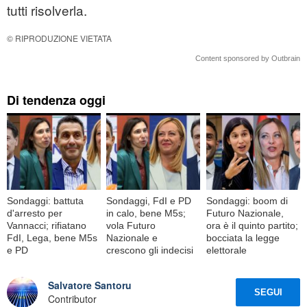
tutti risolverla.
© RIPRODUZIONE VIETATA
Content sponsored by Outbrain
Di tendenza oggi
Sondaggi: battuta
Sondaggi, FdI e PD
Sondaggi: boom di
d'arresto per
in calo, bene M5s;
Futuro Nazionale,
Vannacci; rifiatano
vola Futuro
ora è il quinto partito;
FdI, Lega, bene M5s
Nazionale e
bocciata la legge
e PD
crescono gli indecisi
elettorale
Salvatore Santoru
SEGUI
Contributor