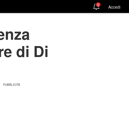
2
Accedi
senza
re di Di