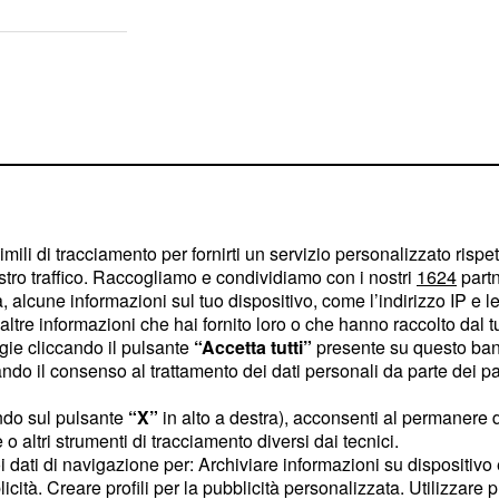
imili di tracciamento per fornirti un servizio personalizzato rispe
stro traffico. Raccogliamo e condividiamo con i nostri
1624
partn
 alcune informazioni sul tuo dispositivo, come l’indirizzo IP e le 
ltre informazioni che hai fornito loro o che hanno raccolto dal tuo
ogie cliccando il pulsante
“Accetta tutti”
presente su questo ban
o il consenso al trattamento dei dati personali da parte dei par
ndo sul pulsante
“X”
in alto a destra), acconsenti al permanere 
nte nel
o altri strumenti di tracciamento diversi dai tecnici.
uoi dati di navigazione per: Archiviare informazioni su dispositivo 
licità. Creare profili per la pubblicità personalizzata. Utilizzare p