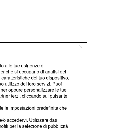
tto alle tue esigenze di
er che si occupano di analisi dei
caratteristiche del tuo dispositivo,
 utilizzo dei loro servizi. Puoi
ner oppure personalizzare le tue
tner terzi, cliccando sul pulsante
delle impostazioni predefinite che
e/o accedervi. Utilizzare dati
rofili per la selezione di pubblicità