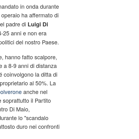
 mandato in onda durante
 operaio ha affermato di
del padre di
Luigi Di
4-25 anni e non era
litici del nostro Paese.
, hanno fatto scalpore,
e a 8-9 anni di distanza
 coinvolgono la ditta di
 proprietario al 50%. La
polverone
anche nel
soprattutto il Partito
ntro Di Maio,
urante lo "scandalo
uttosto duro nei confronti