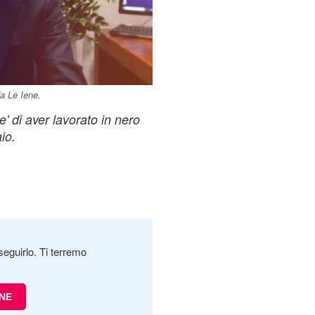
da Le Iene.
e' di aver lavorato in nero
io.
seguirlo. Ti terremo
ENE