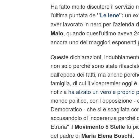
Ha fatto molto discutere il servizio
l'ultima puntata de
un ex
"
Le Iene
'':
aver lavorato in nero per l'azienda 
, quando quest'ultimo aveva 2
Maio
ancora uno dei maggiori esponenti po
Queste dichiarazioni, indubbiamente
non solo perché sono state rilasciat
dall'epoca dei fatti, ma anche perché
famiglia, di cui il vicepremier oggi è
notizia
ha alzato un vero e proprio 
mondo politico, con l'opposizione - e 
Democratico - che si è scagliata co
accusandolo di incoerenza perché d
Etruria" il
fu pi
Movimento 5 Stelle
del padre di
Maria Elena Boschi.