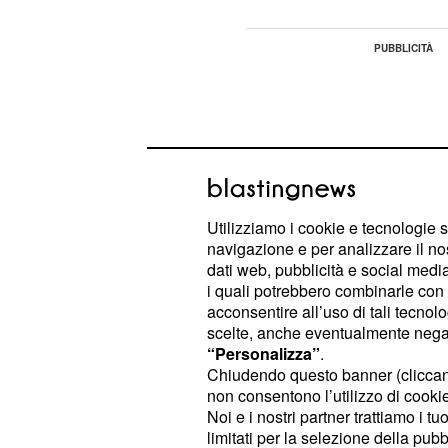
Utilizziamo i cookie e tecnologie s
navigazione e per analizzare il no
dati web, pubblicità e social media,
i quali potrebbero combinarle con a
acconsentire all’uso di tali tecnol
scelte, anche eventualmente negand
“Personalizza”
.
Chiudendo questo banner (clicca
Le parole del dipende
non consentono l’utilizzo di cookie 
servizio de "Le Iene''
Noi e i nostri partner trattiamo i t
limitati per la selezione della pubb