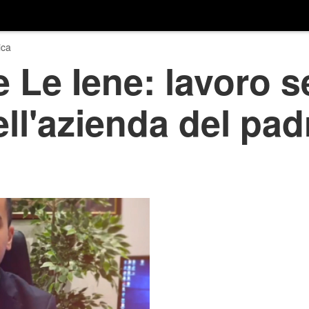
ica
e Le Iene: lavoro 
ll'azienda del pad