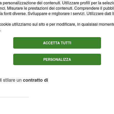
ervistato dal programma di
la personalizzazione dei contenuti. Utilizzare profili per la selez
ci. Misurare le prestazioni dei contenuti. Comprendere il pubblic
 aver lavorato senza alcun
fonti diverse. Sviluppare e migliorare i servizi. Utilizzare dati l
ta interamente da Antonio
ookie utilizziamo sul sito e per modificare, in qualsiasi momento,
 ad un infortunio,
.
o di non dire in ospedale
 di lavoro, altrimenti si
ACCETTA TUTTI
rovvisto di un regolare
PERSONALIZZA
sarebbe rivolto alla
 stringere un accordo con
di stilare un
contratto di