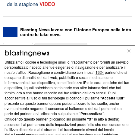
della stagione
VIDEO
Blasting News lavora con l’Unione Europea nella lotta
contro le fake news
ABOUT
LINEA EDITORIALE
Utilizziamo i cookie e tecnologie simili di tracciamento per fornirti un servizio
Questa sezione offre informazioni trasparenti su Blasting
personalizzato rispetto alle tue esigenze di navigazione e per analizzare il
nostro traffico. Raccogliamo e condividiamo con i nostri
1624
partner che si
News, sui nostri processi editoriali e su come ci impegniamo a
occupano di analisi dei dati web, pubblicità e social media, alcune
creare news di qualità. Inoltre, afferma la nostra aderenza a
informazioni sul tuo dispositivo, come l’indirizzo IP e le caratteristiche del tuo
‘Trust Project - News with Integrity’
Blasting News non è
dispositivo, i quali potrebbero combinarle con altre informazioni che hai
ancora membro del programma, ma ha richiesto di farne
fornito loro o che hanno raccolto dal tuo utilizzo dei loro servizi. Puoi
parte; Trust Project non ha ancora effettuato una verifica di
acconsentire all’uso di tali tecnologie cliccando il pulsante
“Accetta tutti”
conformità agli standard.
presente su questo banner oppure personalizzare le tue scelte, anche
eventualmente negando il consenso al trattamento dei dati personali da
parte dei partner terzi, cliccando sul pulsante
“Personalizza”
.
Su di noi
Chiudendo questo banner (cliccando sul pulsante
“X”
in alto a destra),
acconsenti al permanere delle impostazioni predefinite che non consentono
Team editoriale
l’utilizzo di cookie o altri strumenti di tracciamento diversi dai tecnici.
Noi e i nostri partner trattiamo i tuoi dati di navigazione per: Archiviare