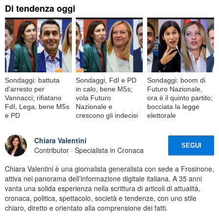
Di tendenza oggi
Sondaggi: battuta
Sondaggi, FdI e PD
Sondaggi: boom di
d'arresto per
in calo, bene M5s;
Futuro Nazionale,
Vannacci; rifiatano
vola Futuro
ora è il quinto partito;
FdI, Lega, bene M5s
Nazionale e
bocciata la legge
e PD
crescono gli indecisi
elettorale
Chiara Valentini
SEGUI
Contributor · Specialista in Cronaca
Chiara Valentini è una giornalista generalista con sede a Frosinone,
attiva nel panorama dell’informazione digitale italiana. A 35 anni
vanta una solida esperienza nella scrittura di articoli di attualità,
cronaca, politica, spettacolo, società e tendenze, con uno stile
chiaro, diretto e orientato alla comprensione dei fatti.