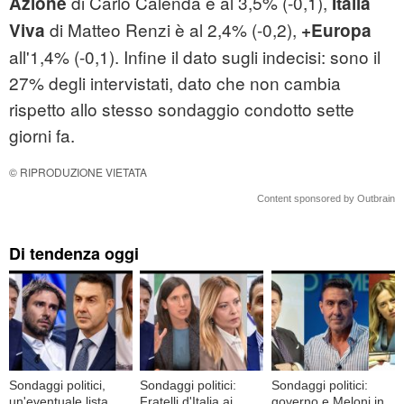
di Carlo Calenda è al 3,5% (-0,1),
Azione
Italia
di Matteo Renzi è al 2,4% (-0,2),
Viva
+Europa
all'1,4% (-0,1). Infine il dato sugli indecisi: sono il
27% degli intervistati, dato che non cambia
rispetto allo stesso sondaggio condotto sette
giorni fa.
© RIPRODUZIONE VIETATA
Content sponsored by Outbrain
Di tendenza oggi
Sondaggi politici,
Sondaggi politici:
Sondaggi politici:
un'eventuale lista
Fratelli d'Italia ai
governo e Meloni in