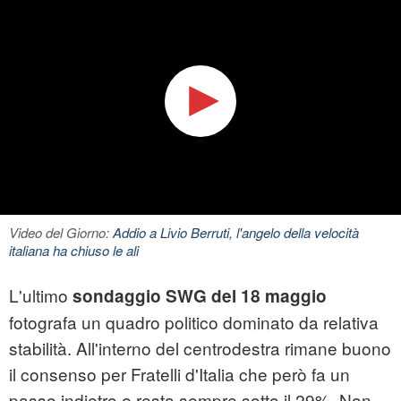
Video del Giorno:
Addio a Livio Berruti, l'angelo della velocità
italiana ha chiuso le ali
L'ultimo
sondaggio SWG del 18 maggio
fotografa un quadro politico dominato da relativa
stabilità. All'interno del centrodestra rimane buono
il consenso per Fratelli d'Italia che però fa un
passo indietro e resta sempre sotto il 29%. Non