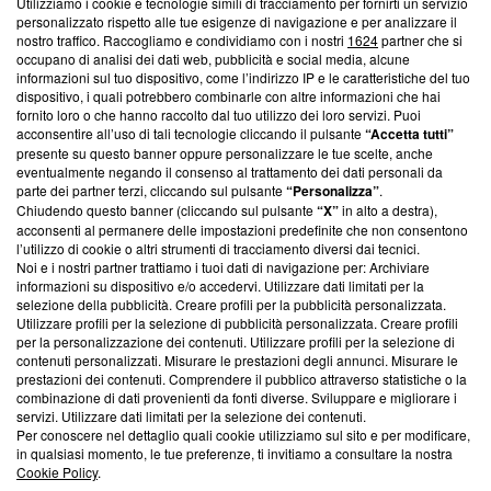
Utilizziamo i cookie e tecnologie simili di tracciamento per fornirti un servizio
Questa sezione offre informazioni trasparenti su Blasting
personalizzato rispetto alle tue esigenze di navigazione e per analizzare il
nostro traffico. Raccogliamo e condividiamo con i nostri
1624
partner che si
News, sui nostri processi editoriali e su come ci impegniamo a
occupano di analisi dei dati web, pubblicità e social media, alcune
creare news di qualità. Inoltre, afferma la nostra aderenza a
informazioni sul tuo dispositivo, come l’indirizzo IP e le caratteristiche del tuo
‘Trust Project - News with Integrity’
Blasting News non è
dispositivo, i quali potrebbero combinarle con altre informazioni che hai
ancora membro del programma, ma ha richiesto di farne
fornito loro o che hanno raccolto dal tuo utilizzo dei loro servizi. Puoi
parte; Trust Project non ha ancora effettuato una verifica di
acconsentire all’uso di tali tecnologie cliccando il pulsante
“Accetta tutti”
conformità agli standard.
presente su questo banner oppure personalizzare le tue scelte, anche
eventualmente negando il consenso al trattamento dei dati personali da
parte dei partner terzi, cliccando sul pulsante
“Personalizza”
.
Su di noi
Chiudendo questo banner (cliccando sul pulsante
“X”
in alto a destra),
acconsenti al permanere delle impostazioni predefinite che non consentono
Team editoriale
l’utilizzo di cookie o altri strumenti di tracciamento diversi dai tecnici.
Noi e i nostri partner trattiamo i tuoi dati di navigazione per: Archiviare
Corporate
informazioni su dispositivo e/o accedervi. Utilizzare dati limitati per la
selezione della pubblicità. Creare profili per la pubblicità personalizzata.
Redazione
Utilizzare profili per la selezione di pubblicità personalizzata. Creare profili
per la personalizzazione dei contenuti. Utilizzare profili per la selezione di
Informativa Privacy
contenuti personalizzati. Misurare le prestazioni degli annunci. Misurare le
prestazioni dei contenuti. Comprendere il pubblico attraverso statistiche o la
Cookie Policy
combinazione di dati provenienti da fonti diverse. Sviluppare e migliorare i
servizi. Utilizzare dati limitati per la selezione dei contenuti.
Blasting SA, IDI CHE-247.845.224, Via Carlo Frasca, 3 - 6900
Per conoscere nel dettaglio quali cookie utilizziamo sul sito e per modificare,
Lugano (Svizzera) Tel:
+39 0690258937
in qualsiasi momento, le tue preferenze, ti invitiamo a consultare la nostra
Cookie Policy
.
© 2026 Blasting News