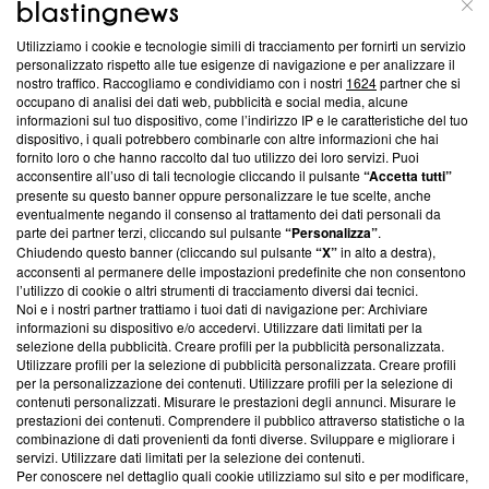
ABOUT
LINEA EDITORIALE
Utilizziamo i cookie e tecnologie simili di tracciamento per fornirti un servizio
Questa sezione offre informazioni trasparenti su Blasting
personalizzato rispetto alle tue esigenze di navigazione e per analizzare il
nostro traffico. Raccogliamo e condividiamo con i nostri
1624
partner che si
News, sui nostri processi editoriali e su come ci impegniamo a
occupano di analisi dei dati web, pubblicità e social media, alcune
creare news di qualità. Inoltre, afferma la nostra aderenza a
informazioni sul tuo dispositivo, come l’indirizzo IP e le caratteristiche del tuo
‘Trust Project - News with Integrity’
Blasting News non è
dispositivo, i quali potrebbero combinarle con altre informazioni che hai
ancora membro del programma, ma ha richiesto di farne
fornito loro o che hanno raccolto dal tuo utilizzo dei loro servizi. Puoi
parte; Trust Project non ha ancora effettuato una verifica di
acconsentire all’uso di tali tecnologie cliccando il pulsante
“Accetta tutti”
conformità agli standard.
presente su questo banner oppure personalizzare le tue scelte, anche
eventualmente negando il consenso al trattamento dei dati personali da
parte dei partner terzi, cliccando sul pulsante
“Personalizza”
.
Su di noi
Chiudendo questo banner (cliccando sul pulsante
“X”
in alto a destra),
acconsenti al permanere delle impostazioni predefinite che non consentono
Team editoriale
l’utilizzo di cookie o altri strumenti di tracciamento diversi dai tecnici.
Noi e i nostri partner trattiamo i tuoi dati di navigazione per: Archiviare
Corporate
informazioni su dispositivo e/o accedervi. Utilizzare dati limitati per la
selezione della pubblicità. Creare profili per la pubblicità personalizzata.
Redazione
Utilizzare profili per la selezione di pubblicità personalizzata. Creare profili
per la personalizzazione dei contenuti. Utilizzare profili per la selezione di
Informativa Privacy
contenuti personalizzati. Misurare le prestazioni degli annunci. Misurare le
prestazioni dei contenuti. Comprendere il pubblico attraverso statistiche o la
Cookie Policy
combinazione di dati provenienti da fonti diverse. Sviluppare e migliorare i
servizi. Utilizzare dati limitati per la selezione dei contenuti.
Blasting SA, IDI CHE-247.845.224, Via Carlo Frasca, 3 - 6900
Per conoscere nel dettaglio quali cookie utilizziamo sul sito e per modificare,