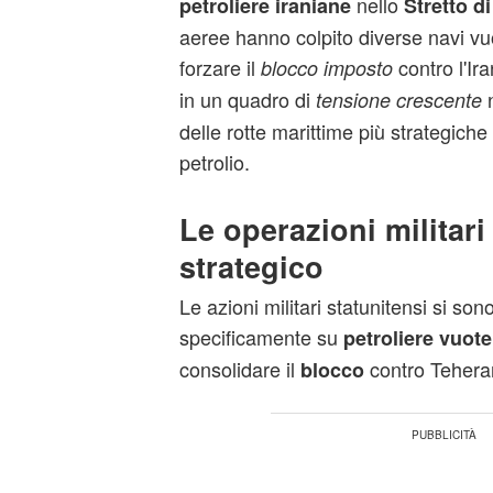
nello
petroliere iraniane
Stretto d
aeree hanno colpito diverse navi vu
forzare il
contro l'Ira
blocco imposto
in un quadro di
n
tensione crescente
delle rotte marittime più strategiche p
petrolio.
Le operazioni militari
strategico
Le azioni militari statunitensi si so
specificamente su
petroliere vuote
consolidare il
contro Tehera
blocco