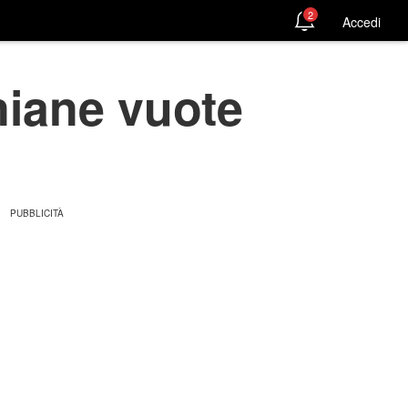
2
Accedi
niane vuote