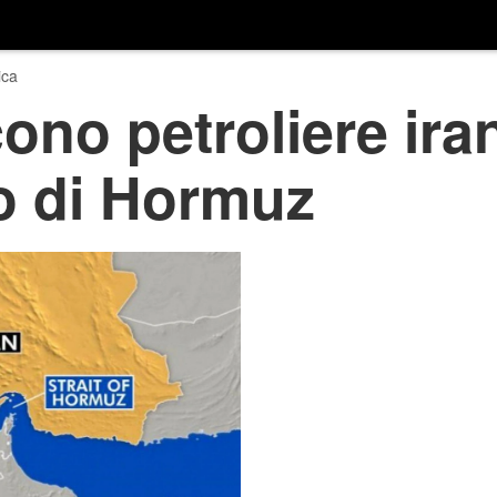
ica
ono petroliere ira
to di Hormuz