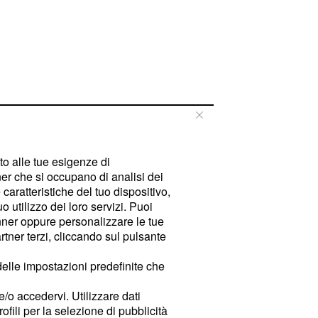
tto alle tue esigenze di
er che si occupano di analisi dei
caratteristiche del tuo dispositivo,
 utilizzo dei loro servizi. Puoi
ner oppure personalizzare le tue
tner terzi, cliccando sul pulsante
delle impostazioni predefinite che
e/o accedervi. Utilizzare dati
rofili per la selezione di pubblicità