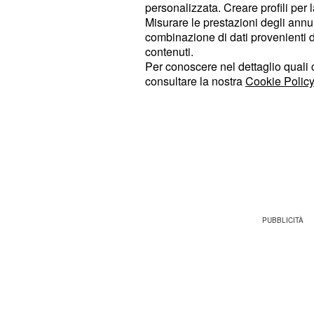
personalizzata. Creare profili per 
Misurare le prestazioni degli annun
Violazione del cessate
combinazione di dati provenienti da 
accuse di Teheran
contenuti.
Per conoscere nel dettaglio quali c
L'Iran ha prontamente accusato gli
consultare la nostra
Cookie Policy
il
in vigore da un 
cessate il fuoco
dichiarato che le forze americane a
due navi nello
e 
Stretto di Hormuz
scambi di colpi rappresentano la pro
tenuta della tregua, mettendo a risc