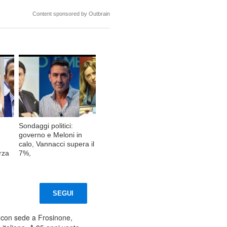
Content sponsored by Outbrain
Sondaggi politici:
governo e Meloni in
calo, Vannacci supera il
rza
7%,
SEGUI
a con sede a Frosinone,