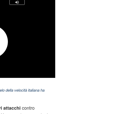
elo della velocità italiana ha
contro
i attacchi