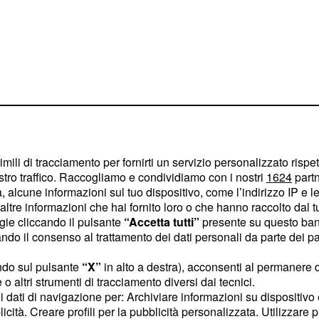
imili di tracciamento per fornirti un servizio personalizzato rispe
stro traffico. Raccogliamo e condividiamo con i nostri
1624
partn
 alcune informazioni sul tuo dispositivo, come l’indirizzo IP e le 
 attacchi, rappresenta un
ltre informazioni che hai fornito loro o che hanno raccolto dal tuo
ogie cliccando il pulsante
“Accetta tutti”
presente su questo ban
iale per il commercio
o il consenso al trattamento dei dati personali da parte dei par
so questo passaggio
e esportazioni mondiali di
ndo sul pulsante
“X”
in alto a destra), acconsenti al permanere 
o altri strumenti di tracciamento diversi dai tecnici.
ante attenzione
uoi dati di navigazione per: Archiviare informazioni su dispositivo 
licità. Creare profili per la pubblicità personalizzata. Utilizzare p