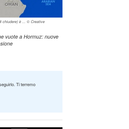
i chiudere) è ... © Creative
ane vuote a Hormuz: nuove
nsione
seguirlo. Ti terremo