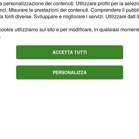
la personalizzazione dei contenuti. Utilizzare profili per la selez
ci. Misurare le prestazioni dei contenuti. Comprendere il pubblic
 il fuoco: le
fonti diverse. Sviluppare e migliorare i servizi. Utilizzare dati l
ookie utilizziamo sul sito e per modificare, in qualsiasi momento,
di aver violato
Stati Uniti
.
mese. Teheran ha
vrebbero preso di mira
ACCETTA TUTTI
colpito
. Questi
aree civili
va più seria per la
PERSONALIZZA
hio la
.
stabilità regionale