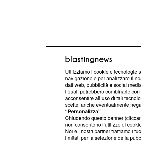
Utilizziamo i cookie e tecnologie s
navigazione e per analizzare il no
dati web, pubblicità e social media,
Lo
, teatro degli
Stretto di Hormuz
i quali potrebbero combinarle con a
acconsentire all’uso di tali tecnol
di importanza cruc
punto nevralgico
scelte, anche eventualmente negand
energetico internazionale. Attraver
“Personalizza”
.
transita una quota significativa dell
Chiudendo questo banner (clicca
non consentono l’utilizzo di cookie 
petrolio, rendendolo un'area di cost
Noi e i nostri partner trattiamo i t
geopolitica.
limitati per la selezione della pubb