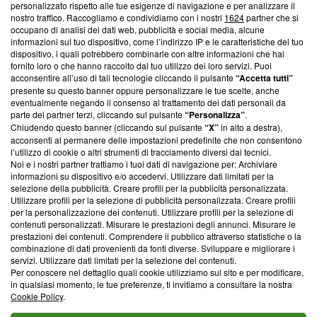
Questa sezione offre informazioni trasparenti su Blasting
personalizzato rispetto alle tue esigenze di navigazione e per analizzare il
nostro traffico. Raccogliamo e condividiamo con i nostri
1624
partner che si
News, sui nostri processi editoriali e su come ci impegniamo a
occupano di analisi dei dati web, pubblicità e social media, alcune
creare news di qualità. Inoltre, afferma la nostra aderenza a
informazioni sul tuo dispositivo, come l’indirizzo IP e le caratteristiche del tuo
‘Trust Project - News with Integrity’
Blasting News non è
dispositivo, i quali potrebbero combinarle con altre informazioni che hai
ancora membro del programma, ma ha richiesto di farne
fornito loro o che hanno raccolto dal tuo utilizzo dei loro servizi. Puoi
parte; Trust Project non ha ancora effettuato una verifica di
acconsentire all’uso di tali tecnologie cliccando il pulsante
“Accetta tutti”
conformità agli standard.
presente su questo banner oppure personalizzare le tue scelte, anche
eventualmente negando il consenso al trattamento dei dati personali da
parte dei partner terzi, cliccando sul pulsante
“Personalizza”
.
Su di noi
Chiudendo questo banner (cliccando sul pulsante
“X”
in alto a destra),
acconsenti al permanere delle impostazioni predefinite che non consentono
Team editoriale
l’utilizzo di cookie o altri strumenti di tracciamento diversi dai tecnici.
Noi e i nostri partner trattiamo i tuoi dati di navigazione per: Archiviare
Corporate
informazioni su dispositivo e/o accedervi. Utilizzare dati limitati per la
selezione della pubblicità. Creare profili per la pubblicità personalizzata.
Redazione
Utilizzare profili per la selezione di pubblicità personalizzata. Creare profili
per la personalizzazione dei contenuti. Utilizzare profili per la selezione di
Informativa Privacy
contenuti personalizzati. Misurare le prestazioni degli annunci. Misurare le
prestazioni dei contenuti. Comprendere il pubblico attraverso statistiche o la
Cookie Policy
combinazione di dati provenienti da fonti diverse. Sviluppare e migliorare i
servizi. Utilizzare dati limitati per la selezione dei contenuti.
Blasting SA, IDI CHE-247.845.224, Via Carlo Frasca, 3 - 6900
Per conoscere nel dettaglio quali cookie utilizziamo sul sito e per modificare,
Lugano (Svizzera) Tel:
+39 0690258937
in qualsiasi momento, le tue preferenze, ti invitiamo a consultare la nostra
Cookie Policy
.
© 2026 Blasting News