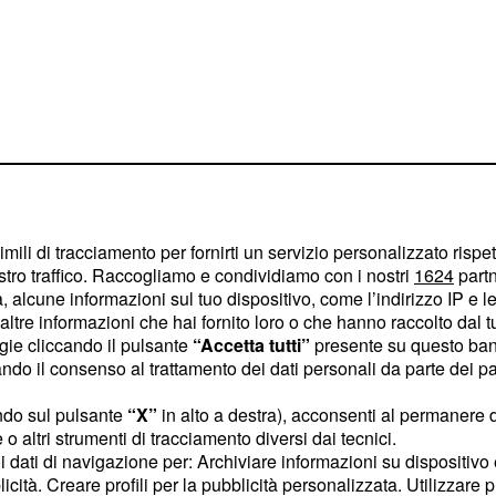
imili di tracciamento per fornirti un servizio personalizzato rispe
stro traffico. Raccogliamo e condividiamo con i nostri
1624
partn
 alcune informazioni sul tuo dispositivo, come l’indirizzo IP e le 
migliori famiglie, questi
ltre informazioni che hai fornito loro o che hanno raccolto dal tuo
emier israeliano con tono
ogie cliccando il pulsante
“Accetta tutti”
presente su questo ban
o il consenso al trattamento dei dati personali da parte dei par
iamo sempre il modo di
i amici”.
ndo sul pulsante
“X”
in alto a destra), acconsenti al permanere 
o altri strumenti di tracciamento diversi dai tecnici.
uoi dati di navigazione per: Archiviare informazioni su dispositivo 
e l'escalation
licità. Creare profili per la pubblicità personalizzata. Utilizzare p