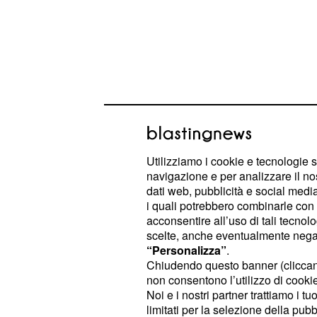
Utilizziamo i cookie e tecnologie s
navigazione e per analizzare il no
dati web, pubblicità e social media,
“A volte abbiamo, come accade nelle 
i quali potrebbero combinarle con a
disaccordi tattici”, ha spiegato il pr
acconsentire all’uso di tali tecnol
scelte, anche eventualmente negand
conciliante, aggiungendo: “Ma trov
“Personalizza”
.
appianarli, e lo facciamo come grand
Chiudendo questo banner (clicca
non consentono l’utilizzo di cookie 
Noi e i nostri partner trattiamo i t
Divergenze operative 
limitati per la selezione della pubb