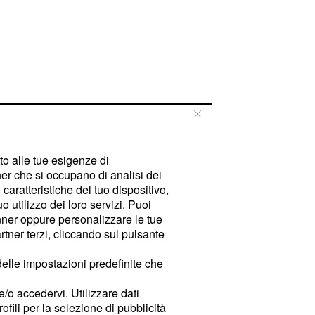
tto alle tue esigenze di
er che si occupano di analisi dei
caratteristiche del tuo dispositivo,
 utilizzo dei loro servizi. Puoi
ner oppure personalizzare le tue
tner terzi, cliccando sul pulsante
delle impostazioni predefinite che
e/o accedervi. Utilizzare dati
rofili per la selezione di pubblicità