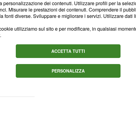
la personalizzazione dei contenuti. Utilizzare profili per la selez
ci. Misurare le prestazioni dei contenuti. Comprendere il pubblic
e leader sono emerse
fonti diverse. Sviluppare e migliorare i servizi. Utilizzare dati l
 dell'Iran e di
.
Hezbollah
ookie utilizziamo sul sito e per modificare, in qualsiasi momento,
to intense
operazioni
.
zbollah, in risposta a
o. Netanyahu si è recato
ACCETTA TUTTI
ale di Israele,
on determinazione e
PERSONALIZZA
 obiettivi di Hezbollah
ale libanese, Beirut.