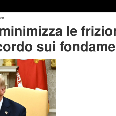
ica
inimizza le frizio
ordo sui fondamen