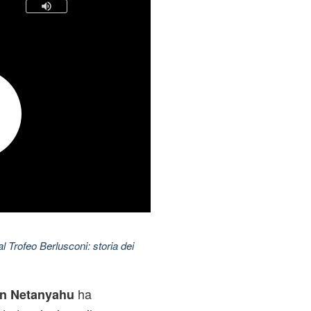
l Trofeo Berlusconi: storia dei
ha
n Netanyahu