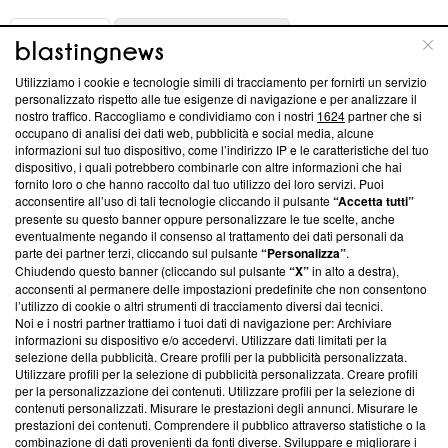
ABOUT
LINEA EDITORIALE
Utilizziamo i cookie e tecnologie simili di tracciamento per fornirti un servizio
Questa sezione offre informazioni trasparenti su Blasting
personalizzato rispetto alle tue esigenze di navigazione e per analizzare il
nostro traffico. Raccogliamo e condividiamo con i nostri
1624
partner che si
News, sui nostri processi editoriali e su come ci impegniamo a
occupano di analisi dei dati web, pubblicità e social media, alcune
creare news di qualità. Inoltre, afferma la nostra aderenza a
informazioni sul tuo dispositivo, come l’indirizzo IP e le caratteristiche del tuo
‘Trust Project - News with Integrity’
Blasting News non è
dispositivo, i quali potrebbero combinarle con altre informazioni che hai
ancora membro del programma, ma ha richiesto di farne
fornito loro o che hanno raccolto dal tuo utilizzo dei loro servizi. Puoi
parte; Trust Project non ha ancora effettuato una verifica di
acconsentire all’uso di tali tecnologie cliccando il pulsante
“Accetta tutti”
conformità agli standard.
presente su questo banner oppure personalizzare le tue scelte, anche
eventualmente negando il consenso al trattamento dei dati personali da
parte dei partner terzi, cliccando sul pulsante
“Personalizza”
.
Su di noi
Chiudendo questo banner (cliccando sul pulsante
“X”
in alto a destra),
acconsenti al permanere delle impostazioni predefinite che non consentono
Team editoriale
l’utilizzo di cookie o altri strumenti di tracciamento diversi dai tecnici.
Noi e i nostri partner trattiamo i tuoi dati di navigazione per: Archiviare
Corporate
informazioni su dispositivo e/o accedervi. Utilizzare dati limitati per la
selezione della pubblicità. Creare profili per la pubblicità personalizzata.
Redazione
Utilizzare profili per la selezione di pubblicità personalizzata. Creare profili
per la personalizzazione dei contenuti. Utilizzare profili per la selezione di
Informativa Privacy
contenuti personalizzati. Misurare le prestazioni degli annunci. Misurare le
prestazioni dei contenuti. Comprendere il pubblico attraverso statistiche o la
Cookie Policy
combinazione di dati provenienti da fonti diverse. Sviluppare e migliorare i