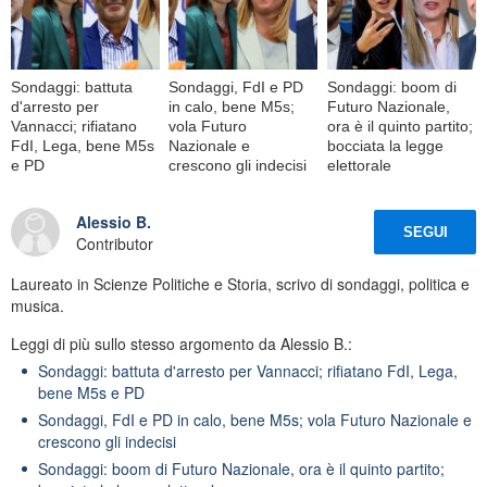
Sondaggi: battuta
Sondaggi, FdI e PD
Sondaggi: boom di
d'arresto per
in calo, bene M5s;
Futuro Nazionale,
Vannacci; rifiatano
vola Futuro
ora è il quinto partito;
FdI, Lega, bene M5s
Nazionale e
bocciata la legge
e PD
crescono gli indecisi
elettorale
Alessio B.
SEGUI
Contributor
Laureato in Scienze Politiche e Storia, scrivo di sondaggi, politica e
musica.
Leggi di più sullo stesso argomento da Alessio B.:
Sondaggi: battuta d'arresto per Vannacci; rifiatano FdI, Lega,
bene M5s e PD
Sondaggi, FdI e PD in calo, bene M5s; vola Futuro Nazionale e
crescono gli indecisi
Sondaggi: boom di Futuro Nazionale, ora è il quinto partito;