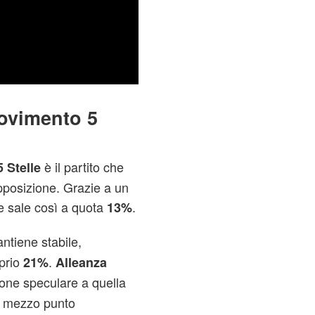
Movimento 5
è il partito che
 Stelle
pposizione. Grazie a un
 e sale così a quota
.
13%
ntiene stabile,
prio
.
21%
Alleanza
one speculare a quella
no mezzo punto