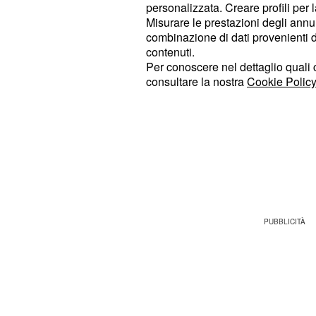
(
), spinta che porta il partito
+0,5%
personalizzata. Creare profili per 
consolidare il primato nazionale al
Misurare le prestazioni degli annun
combinazione di dati provenienti da 
contenuti.
subisce una netta battuta
Forza Italia
Per conoscere nel dettaglio quali c
azzurri cedono lo
, scendendo c
0,5%
consultare la nostra
Cookie Policy
preferenze La
rimane del tutto
Lega
rilevazione precedente, assestandos
Chiude da ultimo
che 
Noi Moderati
variazioni di rilievo, confermando u
all'
.
1,5%