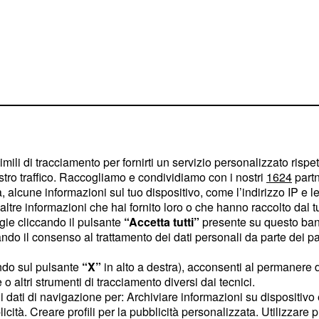
imili di tracciamento per fornirti un servizio personalizzato rispe
stro traffico. Raccogliamo e condividiamo con i nostri
1624
partn
ma, scivola
 alcune informazioni sul tuo dispositivo, come l’indirizzo IP e le 
ltre informazioni che hai fornito loro o che hanno raccolto dal tuo
ogie cliccando il pulsante
“Accetta tutti”
presente su questo ban
o il consenso al trattamento dei dati personali da parte dei par
ggioranza si assiste a un
ia la forza trainante
ndo sul pulsante
“X”
in alto a destra), acconsenti al permanere 
te a segno un solido
o altri strumenti di tracciamento diversi dai tecnici.
uoi dati di navigazione per: Archiviare informazioni su dispositivo 
 punto percentuale
licità. Creare profili per la pubblicità personalizzata. Utilizzare p