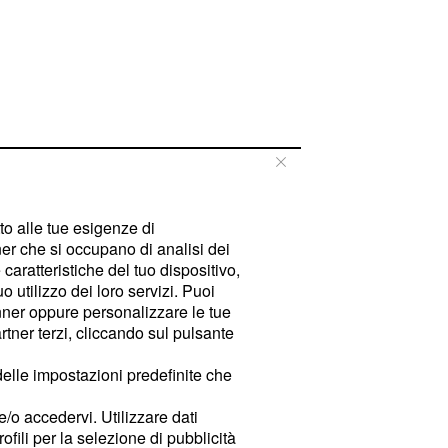
tto alle tue esigenze di
er che si occupano di analisi dei
caratteristiche del tuo dispositivo,
 utilizzo dei loro servizi. Puoi
ner oppure personalizzare le tue
tner terzi, cliccando sul pulsante
delle impostazioni predefinite che
e/o accedervi. Utilizzare dati
rofili per la selezione di pubblicità