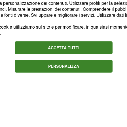
 di Giorgia Meloni a
la personalizzazione dei contenuti. Utilizzare profili per la selez
.
29%
ci. Misurare le prestazioni dei contenuti. Comprendere il pubblic
fonti diverse. Sviluppare e migliorare i servizi. Utilizzare dati l
 d'arresto. I centristi
ookie utilizziamo sul sito e per modificare, in qualsiasi momento,
osì all'
delle
8%
.
 stabile rispetto alla
i sulla quota del
.
6%
ACCETTA TUTTI
non fa registrare
na percentuale pari
PERSONALIZZA