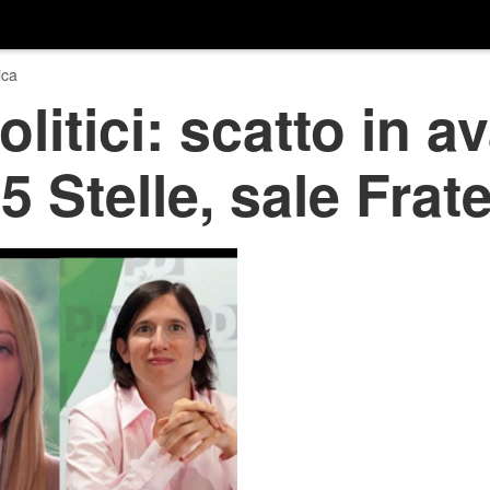
ica
itici: scatto in av
Stelle, sale Fratell