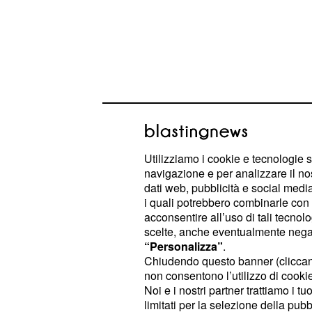
Utilizziamo i cookie e tecnologie s
navigazione e per analizzare il no
Fratelli d'Italia in for
dati web, pubblicità e social media,
i quali potrebbero combinarle con a
Forza Italia
acconsentire all’uso di tali tecnol
scelte, anche eventualmente negand
All'interno dello schieramento di ma
“Personalizza”
.
travaso di consensi interno che prem
Chiudendo questo banner (clicca
della coalizione
met
.
Fratelli d'Italia
non consentono l’utilizzo di cookie 
Noi e i nostri partner trattiamo i t
balzo in avanti guadagnando mezzo
limitati per la selezione della pubb