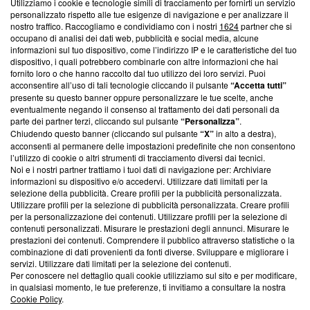
Utilizziamo i cookie e tecnologie simili di tracciamento per fornirti un servizio
Questa sezione offre informazioni trasparenti su Blasting
personalizzato rispetto alle tue esigenze di navigazione e per analizzare il
nostro traffico. Raccogliamo e condividiamo con i nostri
1624
partner che si
News, sui nostri processi editoriali e su come ci impegniamo a
occupano di analisi dei dati web, pubblicità e social media, alcune
creare news di qualità. Inoltre, afferma la nostra aderenza a
informazioni sul tuo dispositivo, come l’indirizzo IP e le caratteristiche del tuo
‘Trust Project - News with Integrity’
Blasting News non è
dispositivo, i quali potrebbero combinarle con altre informazioni che hai
ancora membro del programma, ma ha richiesto di farne
fornito loro o che hanno raccolto dal tuo utilizzo dei loro servizi. Puoi
parte; Trust Project non ha ancora effettuato una verifica di
acconsentire all’uso di tali tecnologie cliccando il pulsante
“Accetta tutti”
conformità agli standard.
presente su questo banner oppure personalizzare le tue scelte, anche
eventualmente negando il consenso al trattamento dei dati personali da
parte dei partner terzi, cliccando sul pulsante
“Personalizza”
.
Su di noi
Chiudendo questo banner (cliccando sul pulsante
“X”
in alto a destra),
acconsenti al permanere delle impostazioni predefinite che non consentono
Team editoriale
l’utilizzo di cookie o altri strumenti di tracciamento diversi dai tecnici.
Noi e i nostri partner trattiamo i tuoi dati di navigazione per: Archiviare
Corporate
informazioni su dispositivo e/o accedervi. Utilizzare dati limitati per la
selezione della pubblicità. Creare profili per la pubblicità personalizzata.
Redazione
Utilizzare profili per la selezione di pubblicità personalizzata. Creare profili
per la personalizzazione dei contenuti. Utilizzare profili per la selezione di
Informativa Privacy
contenuti personalizzati. Misurare le prestazioni degli annunci. Misurare le
prestazioni dei contenuti. Comprendere il pubblico attraverso statistiche o la
Cookie Policy
combinazione di dati provenienti da fonti diverse. Sviluppare e migliorare i
servizi. Utilizzare dati limitati per la selezione dei contenuti.
Blasting SA, IDI CHE-247.845.224, Via Carlo Frasca, 3 - 6900
Per conoscere nel dettaglio quali cookie utilizziamo sul sito e per modificare,
Lugano (Svizzera) Tel:
+39 0690258937
in qualsiasi momento, le tue preferenze, ti invitiamo a consultare la nostra
Cookie Policy
.
© 2026 Blasting News