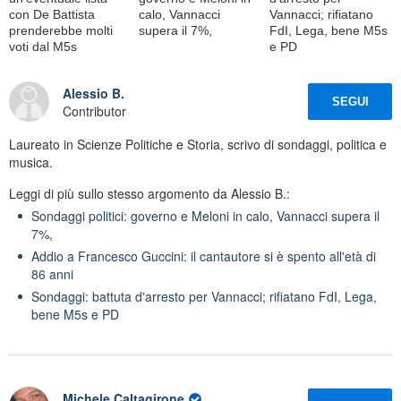
con De Battista
calo, Vannacci
Vannacci; rifiatano
prenderebbe molti
supera il 7%,
FdI, Lega, bene M5s
voti dal M5s
e PD
Alessio B.
SEGUI
Contributor
Laureato in Scienze Politiche e Storia, scrivo di sondaggi, politica e
musica.
Leggi di più sullo stesso argomento da Alessio B.:
Sondaggi politici: governo e Meloni in calo, Vannacci supera il
7%,
Addio a Francesco Guccini: il cantautore si è spento all'età di
86 anni
Sondaggi: battuta d'arresto per Vannacci; rifiatano FdI, Lega,
bene M5s e PD
Michele Caltagirone