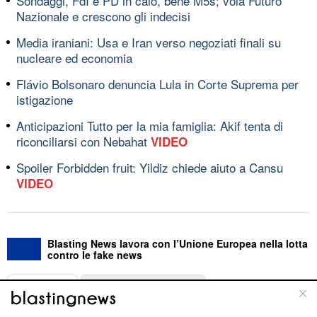
Sondaggi, FdI e PD in calo, bene M5s; vola Futuro
Nazionale e crescono gli indecisi
Media iraniani: Usa e Iran verso negoziati finali su
nucleare ed economia
Flávio Bolsonaro denuncia Lula in Corte Suprema per
istigazione
Anticipazioni Tutto per la mia famiglia: Akif tenta di
riconciliarsi con Nebahat
VIDEO
Spoiler Forbidden fruit: Yildiz chiede aiuto a Cansu
VIDEO
Blasting News lavora con l’Unione Europea nella lotta
contro le fake news
ABOUT
LINEA EDITORIALE