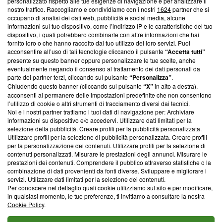
Questa sezione offre informazioni trasparenti su Blasting
personalizzato rispetto alle tue esigenze di navigazione e per analizzare il
nostro traffico. Raccogliamo e condividiamo con i nostri
1624
partner che si
News, sui nostri processi editoriali e su come ci impegniamo a
occupano di analisi dei dati web, pubblicità e social media, alcune
creare news di qualità. Inoltre, afferma la nostra aderenza a
informazioni sul tuo dispositivo, come l’indirizzo IP e le caratteristiche del tuo
‘Trust Project - News with Integrity’
Blasting News non è
dispositivo, i quali potrebbero combinarle con altre informazioni che hai
ancora membro del programma, ma ha richiesto di farne
fornito loro o che hanno raccolto dal tuo utilizzo dei loro servizi. Puoi
parte; Trust Project non ha ancora effettuato una verifica di
acconsentire all’uso di tali tecnologie cliccando il pulsante
“Accetta tutti”
conformità agli standard.
presente su questo banner oppure personalizzare le tue scelte, anche
eventualmente negando il consenso al trattamento dei dati personali da
parte dei partner terzi, cliccando sul pulsante
“Personalizza”
.
Su di noi
Chiudendo questo banner (cliccando sul pulsante
“X”
in alto a destra),
acconsenti al permanere delle impostazioni predefinite che non consentono
Team editoriale
l’utilizzo di cookie o altri strumenti di tracciamento diversi dai tecnici.
Noi e i nostri partner trattiamo i tuoi dati di navigazione per: Archiviare
Corporate
informazioni su dispositivo e/o accedervi. Utilizzare dati limitati per la
selezione della pubblicità. Creare profili per la pubblicità personalizzata.
Redazione
Utilizzare profili per la selezione di pubblicità personalizzata. Creare profili
per la personalizzazione dei contenuti. Utilizzare profili per la selezione di
Informativa Privacy
contenuti personalizzati. Misurare le prestazioni degli annunci. Misurare le
prestazioni dei contenuti. Comprendere il pubblico attraverso statistiche o la
Cookie Policy
combinazione di dati provenienti da fonti diverse. Sviluppare e migliorare i
servizi. Utilizzare dati limitati per la selezione dei contenuti.
Blasting SA, IDI CHE-247.845.224, Via Carlo Frasca, 3 - 6900
Per conoscere nel dettaglio quali cookie utilizziamo sul sito e per modificare,
Lugano (Svizzera) Tel:
+39 0690258937
in qualsiasi momento, le tue preferenze, ti invitiamo a consultare la nostra
Cookie Policy
.
© 2026 Blasting News