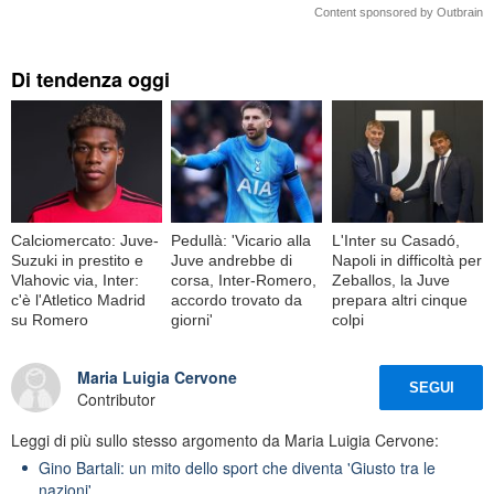
Content sponsored by Outbrain
Di tendenza oggi
Calciomercato: Juve-
Pedullà: 'Vicario alla
L'Inter su Casadó,
Suzuki in prestito e
Juve andrebbe di
Napoli in difficoltà per
Vlahovic via, Inter:
corsa, Inter-Romero,
Zeballos, la Juve
c'è l'Atletico Madrid
accordo trovato da
prepara altri cinque
su Romero
giorni'
colpi
Maria Luigia Cervone
SEGUI
Contributor
Leggi di più sullo stesso argomento da Maria Luigia Cervone:
Gino Bartali: un mito dello sport che diventa 'Giusto tra le
nazioni'