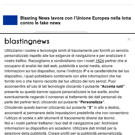
Blasting News lavora con l’Unione Europea nella lotta
contro le fake news
ABOUT
LINEA EDITORIALE
Utilizziamo i cookie e tecnologie simili di tracciamento per fornirti un servizio
Questa sezione offre informazioni trasparenti su Blasting
personalizzato rispetto alle tue esigenze di navigazione e per analizzare il
nostro traffico. Raccogliamo e condividiamo con i nostri
1624
partner che si
News, sui nostri processi editoriali e su come ci impegniamo a
occupano di analisi dei dati web, pubblicità e social media, alcune
creare news di qualità. Inoltre, afferma la nostra aderenza a
informazioni sul tuo dispositivo, come l’indirizzo IP e le caratteristiche del tuo
‘Trust Project - News with Integrity’
Blasting News non è
dispositivo, i quali potrebbero combinarle con altre informazioni che hai
ancora membro del programma, ma ha richiesto di farne
fornito loro o che hanno raccolto dal tuo utilizzo dei loro servizi. Puoi
parte; Trust Project non ha ancora effettuato una verifica di
acconsentire all’uso di tali tecnologie cliccando il pulsante
“Accetta tutti”
conformità agli standard.
presente su questo banner oppure personalizzare le tue scelte, anche
eventualmente negando il consenso al trattamento dei dati personali da
parte dei partner terzi, cliccando sul pulsante
“Personalizza”
.
Su di noi
Chiudendo questo banner (cliccando sul pulsante
“X”
in alto a destra),
acconsenti al permanere delle impostazioni predefinite che non consentono
Team editoriale
l’utilizzo di cookie o altri strumenti di tracciamento diversi dai tecnici.
Noi e i nostri partner trattiamo i tuoi dati di navigazione per: Archiviare
Corporate
informazioni su dispositivo e/o accedervi. Utilizzare dati limitati per la
selezione della pubblicità. Creare profili per la pubblicità personalizzata.