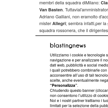
membri della squadra diMilano:
Cla
. Tuttavial'amministrato
Van Basten
Adriano Galliani, non eramolto d'ac
mister
; sembra infatti,per la 
Allegri
squadra rossonera, che il dirigentes
rossonero sia riuscito a convincere
Massimiliano Allegri anche per la p
Utilizziamo i cookie e tecnologie s
Una mossa di
condiv
calciomercato
navigazione e per analizzare il no
rossoneri se pensiamo i risultati che
dati web, pubblicità e social media,
livornese nella stagione appena co
i quali potrebbero combinarle con a
acconsentire all’uso di tali tecnol
nonostante la perdita di molti "top p
scelte, anche eventualmente negand
“Personalizza”
.
Chiudendo questo banner (clicca
non consentono l’utilizzo di cookie 
Noi e i nostri partner trattiamo i t
limitati per la selezione della pubb