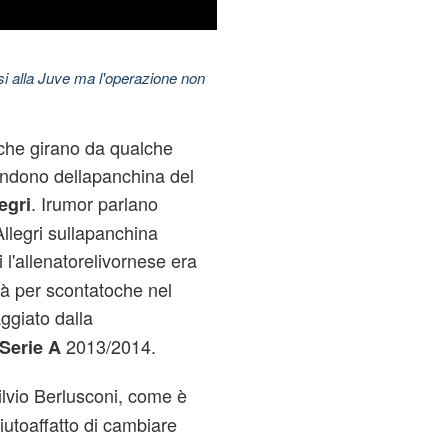
esi alla Juve ma l'operazione non
oche girano da qualche
andono dellapanchina del
. Irumor parlano
egri
Allegri sullapanchina
ti l'allenatorelivornese era
ià per scontatoche nel
ggiato dalla
2013/2014.
Serie A
ilvio Berlusconi, come è
iutoaffatto di cambiare