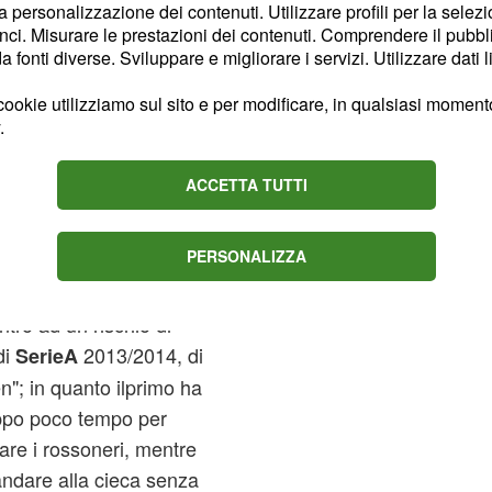
la personalizzazione dei contenuti. Utilizzare profili per la selez
ci. Misurare le prestazioni dei contenuti. Comprendere il pubblic
fonti diverse. Sviluppare e migliorare i servizi. Utilizzare dati l
ookie utilizziamo sul sito e per modificare, in qualsiasi momento,
.
ACCETTA TUTTI
PERSONALIZZA
ora,
llegri
tro ad un rischio di
di
2013/2014, di
SerieA
"; in quanto ilprimo ha
oppo poco tempo per
re i rossoneri, mentre
ndare alla cieca senza