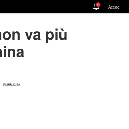
2
Accedi
non va più
hina