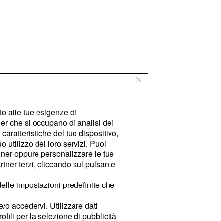
tto alle tue esigenze di
er che si occupano di analisi dei
caratteristiche del tuo dispositivo,
 utilizzo dei loro servizi. Puoi
ner oppure personalizzare le tue
tner terzi, cliccando sul pulsante
delle impostazioni predefinite che
e/o accedervi. Utilizzare dati
rofili per la selezione di pubblicità