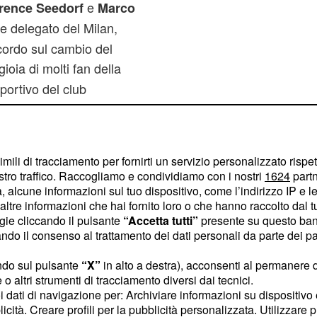
e
rence Seedorf
Marco
re delegato del Milan,
cordo sul cambio del
gioia di molti fan della
portivo del club
a trattenere
Berlusconi
rossima stagione.
imili di tracciamento per fornirti un servizio personalizzato rispe
isibile da molti tifosi
stro traffico. Raccogliamo e condividiamo con i nostri
1624
partn
ha ottenuto il tecnico
 alcune informazioni sul tuo dispositivo, come l’indirizzo IP e le 
nclusa conil
,
Milan
ltre informazioni che hai fornito loro o che hanno raccolto dal tuo
ogie cliccando il pulsante
“Accetta tutti”
presente su questo ban
layer".
o il consenso al trattamento dei dati personali da parte dei par
ndo sul pulsante
“X”
in alto a destra), acconsenti al permanere 
o altri strumenti di tracciamento diversi dai tecnici.
uoi dati di navigazione per: Archiviare informazioni su dispositivo 
licità. Creare profili per la pubblicità personalizzata. Utilizzare p