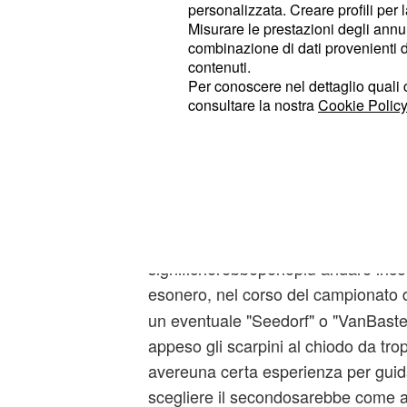
personalizzata. Creare profili per 
Misurare le prestazioni degli annun
combinazione di dati provenienti da 
contenuti.
Per conoscere nel dettaglio quali c
consultare la nostra
Cookie Policy
Con tuttaprobabilità, mandare via
A
significherebbeperlopiù andare incon
esonero, nel corso del campionato 
un eventuale "Seedorf" o "VanBasten
appeso gli scarpini al chiodo da tr
avereuna certa esperienza per guida
scegliere il secondosarebbe come a