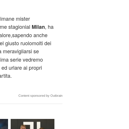
rimane mister
ime stagionial
, ha
Milan
 valore,sapendo anche
el giusto ruolomolti dei
a meravigliarsi se
sima serie vedremo
ed urlare ai propri
rtita.
Content sponsored by Outbrain