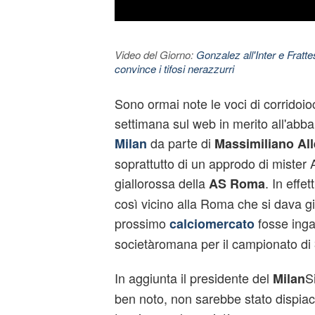
Video del Giorno:
Gonzalez all'Inter e Fratt
convince i tifosi nerazzurri
Sono ormai note le voci di corridoi
settimana sul web in merito all'abb
da parte di
Milan
Massimiliano All
soprattutto di un approdo di mister 
giallorossa della
. In effet
AS Roma
così vicino alla Roma che si dava g
prossimo
fosse inga
calciomercato
societàromana per il campionato di
In aggiunta il presidente del
S
Milan
ben noto, non sarebbe stato dispiac