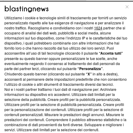
ABOUT
LINEA EDITORIALE
Utilizziamo i cookie e tecnologie simili di tracciamento per fornirti un servizio
Questa sezione offre informazioni trasparenti su Blasting
personalizzato rispetto alle tue esigenze di navigazione e per analizzare il
nostro traffico. Raccogliamo e condividiamo con i nostri
1624
partner che si
News, sui nostri processi editoriali e su come ci impegniamo a
occupano di analisi dei dati web, pubblicità e social media, alcune
creare news di qualità. Inoltre, afferma la nostra aderenza a
informazioni sul tuo dispositivo, come l’indirizzo IP e le caratteristiche del tuo
‘Trust Project - News with Integrity’
Blasting News non è
dispositivo, i quali potrebbero combinarle con altre informazioni che hai
ancora membro del programma, ma ha richiesto di farne
fornito loro o che hanno raccolto dal tuo utilizzo dei loro servizi. Puoi
parte; Trust Project non ha ancora effettuato una verifica di
acconsentire all’uso di tali tecnologie cliccando il pulsante
“Accetta tutti”
conformità agli standard.
presente su questo banner oppure personalizzare le tue scelte, anche
eventualmente negando il consenso al trattamento dei dati personali da
parte dei partner terzi, cliccando sul pulsante
“Personalizza”
.
Su di noi
Chiudendo questo banner (cliccando sul pulsante
“X”
in alto a destra),
acconsenti al permanere delle impostazioni predefinite che non consentono
Team editoriale
l’utilizzo di cookie o altri strumenti di tracciamento diversi dai tecnici.
Noi e i nostri partner trattiamo i tuoi dati di navigazione per: Archiviare
Corporate
informazioni su dispositivo e/o accedervi. Utilizzare dati limitati per la
selezione della pubblicità. Creare profili per la pubblicità personalizzata.
Redazione
Utilizzare profili per la selezione di pubblicità personalizzata. Creare profili
per la personalizzazione dei contenuti. Utilizzare profili per la selezione di
Informativa Privacy
contenuti personalizzati. Misurare le prestazioni degli annunci. Misurare le
prestazioni dei contenuti. Comprendere il pubblico attraverso statistiche o la
Cookie Policy
combinazione di dati provenienti da fonti diverse. Sviluppare e migliorare i
servizi. Utilizzare dati limitati per la selezione dei contenuti.
Blasting SA, IDI CHE-247.845.224, Via Carlo Frasca, 3 - 6900