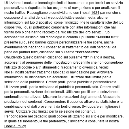
Utilizziamo i cookie e tecnologie simili di tracciamento per fornirti un servizio
Questa sezione offre informazioni trasparenti su Blasting
personalizzato rispetto alle tue esigenze di navigazione e per analizzare il
nostro traffico. Raccogliamo e condividiamo con i nostri
1624
partner che si
News, sui nostri processi editoriali e su come ci impegniamo a
occupano di analisi dei dati web, pubblicità e social media, alcune
creare news di qualità. Inoltre, afferma la nostra aderenza a
informazioni sul tuo dispositivo, come l’indirizzo IP e le caratteristiche del tuo
‘Trust Project - News with Integrity’
Blasting News non è
dispositivo, i quali potrebbero combinarle con altre informazioni che hai
ancora membro del programma, ma ha richiesto di farne
fornito loro o che hanno raccolto dal tuo utilizzo dei loro servizi. Puoi
parte; Trust Project non ha ancora effettuato una verifica di
acconsentire all’uso di tali tecnologie cliccando il pulsante
“Accetta tutti”
conformità agli standard.
presente su questo banner oppure personalizzare le tue scelte, anche
eventualmente negando il consenso al trattamento dei dati personali da
parte dei partner terzi, cliccando sul pulsante
“Personalizza”
.
Su di noi
Chiudendo questo banner (cliccando sul pulsante
“X”
in alto a destra),
acconsenti al permanere delle impostazioni predefinite che non consentono
Team editoriale
l’utilizzo di cookie o altri strumenti di tracciamento diversi dai tecnici.
Noi e i nostri partner trattiamo i tuoi dati di navigazione per: Archiviare
Corporate
informazioni su dispositivo e/o accedervi. Utilizzare dati limitati per la
selezione della pubblicità. Creare profili per la pubblicità personalizzata.
Redazione
Utilizzare profili per la selezione di pubblicità personalizzata. Creare profili
per la personalizzazione dei contenuti. Utilizzare profili per la selezione di
Informativa Privacy
contenuti personalizzati. Misurare le prestazioni degli annunci. Misurare le
prestazioni dei contenuti. Comprendere il pubblico attraverso statistiche o la
Cookie Policy
combinazione di dati provenienti da fonti diverse. Sviluppare e migliorare i
servizi. Utilizzare dati limitati per la selezione dei contenuti.
Blasting SA, IDI CHE-247.845.224, Via Carlo Frasca, 3 - 6900
Per conoscere nel dettaglio quali cookie utilizziamo sul sito e per modificare,
Lugano (Svizzera) Tel:
+39 0690258937
in qualsiasi momento, le tue preferenze, ti invitiamo a consultare la nostra
Cookie Policy
.