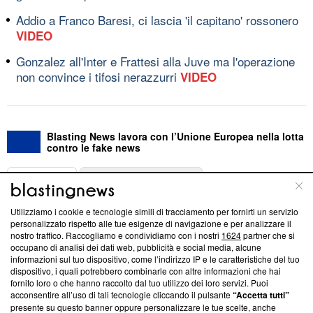
Addio a Franco Baresi, ci lascia 'il capitano' rossonero
VIDEO
Gonzalez all'Inter e Frattesi alla Juve ma l'operazione
non convince i tifosi nerazzurri
VIDEO
Blasting News lavora con l’Unione Europea nella lotta
contro le fake news
ABOUT
LINEA EDITORIALE
Utilizziamo i cookie e tecnologie simili di tracciamento per fornirti un servizio
Questa sezione offre informazioni trasparenti su Blasting
personalizzato rispetto alle tue esigenze di navigazione e per analizzare il
nostro traffico. Raccogliamo e condividiamo con i nostri
1624
partner che si
News, sui nostri processi editoriali e su come ci impegniamo a
occupano di analisi dei dati web, pubblicità e social media, alcune
creare news di qualità. Inoltre, afferma la nostra aderenza a
informazioni sul tuo dispositivo, come l’indirizzo IP e le caratteristiche del tuo
‘Trust Project - News with Integrity’
Blasting News non è
dispositivo, i quali potrebbero combinarle con altre informazioni che hai
ancora membro del programma, ma ha richiesto di farne
fornito loro o che hanno raccolto dal tuo utilizzo dei loro servizi. Puoi
parte; Trust Project non ha ancora effettuato una verifica di
acconsentire all’uso di tali tecnologie cliccando il pulsante
“Accetta tutti”
conformità agli standard.
presente su questo banner oppure personalizzare le tue scelte, anche