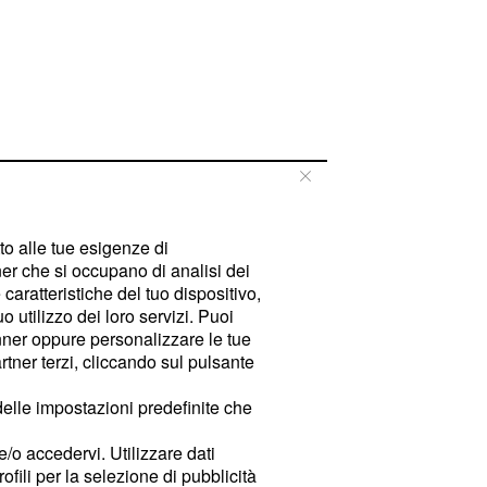
tto alle tue esigenze di
er che si occupano di analisi dei
caratteristiche del tuo dispositivo,
 utilizzo dei loro servizi. Puoi
ner oppure personalizzare le tue
tner terzi, cliccando sul pulsante
delle impostazioni predefinite che
e/o accedervi. Utilizzare dati
rofili per la selezione di pubblicità