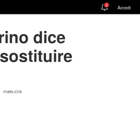
2
Accedi
rino dice
sostituire