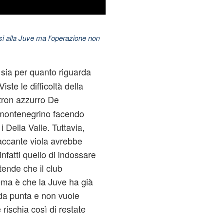
esi alla Juve ma l'operazione non
, sia per quanto riguarda
Viste le difficoltà della
atron azzurro De
l montenegrino facendo
i Della Valle. Tuttavia,
taccante viola avrebbe
infatti quello di indossare
tende che il club
lema è che la Juve ha già
da punta e non vuole
rischia così di restate