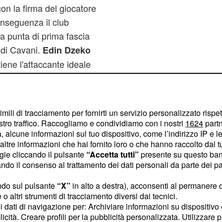
con la firma del giocatore
nseguenza il club
 punta di prima fascia
 di Cavani.
Edin Dzeko
itiene l'attaccante ideale
erò si è catapultato
duto un pezzo da 90 come
uro ed è la principale
imili di tracciamento per fornirti un servizio personalizzato rispe
stro traffico. Raccogliamo e condividiamo con i nostri
1624
partn
 alcune informazioni sul tuo dispositivo, come l’indirizzo IP e le 
20 milioni di euro per la
ltre informazioni che hai fornito loro o che hanno raccolto dal tuo
ogie cliccando il pulsante
“Accetta tutti”
presente su questo ban
rro dovrà almeno
o il consenso al trattamento dei dati personali da parte dei par
il Manchester City.
ndo sul pulsante
“X”
in alto a destra), acconsenti al permanere 
o altri strumenti di tracciamento diversi dai tecnici.
uoi dati di navigazione per: Archiviare informazioni su dispositivo 
licità. Creare profili per la pubblicità personalizzata. Utilizzare p