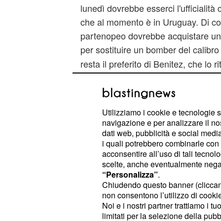
lunedì dovrebbe esserci l'ufficialità 
che al momento è in Uruguay. Di co
partenopeo dovrebbe acquistare una
per sostituire un bomber del calibro
resta il preferito di Benitez, che lo r
per il suo 4-2-3-1. Sull'attaccante p
anche l'Atletico Madrid, che ha ce
Falcao al Monaco per 60 milioni di e
Utilizziamo i cookie e tecnologie s
avversaria del
.
Napoli
navigazione e per analizzare il no
dati web, pubblicità e social media,
Il club spagnolo ha messo sul piatto 
i quali potrebbero combinarle con a
acconsentire all’uso di tali tecnol
punta bosniaca, quindi il club azzu
scelte, anche eventualmente negand
pareggiare l'offerta per convincere 
“Personalizza”
.
Chiudendo questo banner (clicca
non consentono l’utilizzo di cookie 
Noi e i nostri partner trattiamo i t
limitati per la selezione della pubb