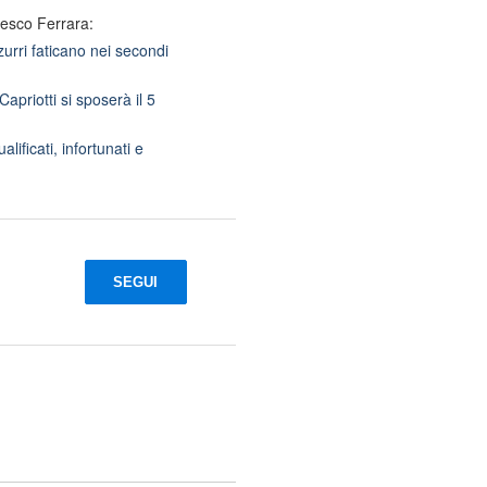
cesco Ferrara:
zurri faticano nei secondi
apriotti si sposerà il 5
ificati, infortunati e
SEGUI