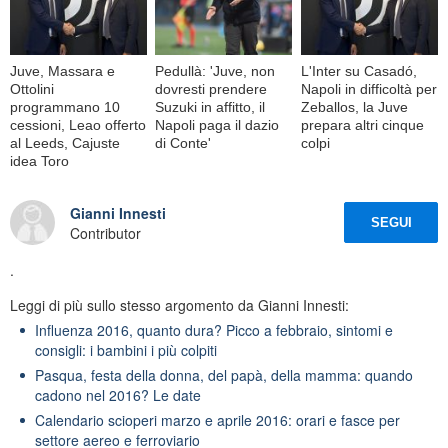
Juve, Massara e
Pedullà: 'Juve, non
L'Inter su Casadó,
Ottolini
dovresti prendere
Napoli in difficoltà per
programmano 10
Suzuki in affitto, il
Zeballos, la Juve
cessioni, Leao offerto
Napoli paga il dazio
prepara altri cinque
al Leeds, Cajuste
di Conte'
colpi
idea Toro
Gianni Innesti
SEGUI
Contributor
.
Leggi di più sullo stesso argomento da Gianni Innesti:
Influenza 2016, quanto dura? Picco a febbraio, sintomi e
consigli: i bambini i più colpiti
Pasqua, festa della donna, del papà, della mamma: quando
cadono nel 2016? Le date
Calendario scioperi marzo e aprile 2016: orari e fasce per
settore aereo e ferroviario