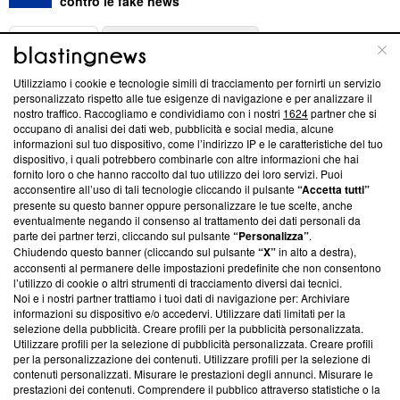
contro le fake news
ABOUT
LINEA EDITORIALE
Utilizziamo i cookie e tecnologie simili di tracciamento per fornirti un servizio
Questa sezione offre informazioni trasparenti su Blasting
personalizzato rispetto alle tue esigenze di navigazione e per analizzare il
nostro traffico. Raccogliamo e condividiamo con i nostri
1624
partner che si
News, sui nostri processi editoriali e su come ci impegniamo a
occupano di analisi dei dati web, pubblicità e social media, alcune
creare news di qualità. Inoltre, afferma la nostra aderenza a
informazioni sul tuo dispositivo, come l’indirizzo IP e le caratteristiche del tuo
‘Trust Project - News with Integrity’
Blasting News non è
dispositivo, i quali potrebbero combinarle con altre informazioni che hai
ancora membro del programma, ma ha richiesto di farne
fornito loro o che hanno raccolto dal tuo utilizzo dei loro servizi. Puoi
parte; Trust Project non ha ancora effettuato una verifica di
acconsentire all’uso di tali tecnologie cliccando il pulsante
“Accetta tutti”
conformità agli standard.
presente su questo banner oppure personalizzare le tue scelte, anche
eventualmente negando il consenso al trattamento dei dati personali da
parte dei partner terzi, cliccando sul pulsante
“Personalizza”
.
Su di noi
Chiudendo questo banner (cliccando sul pulsante
“X”
in alto a destra),
acconsenti al permanere delle impostazioni predefinite che non consentono
Team editoriale
l’utilizzo di cookie o altri strumenti di tracciamento diversi dai tecnici.
Noi e i nostri partner trattiamo i tuoi dati di navigazione per: Archiviare
Corporate
informazioni su dispositivo e/o accedervi. Utilizzare dati limitati per la
selezione della pubblicità. Creare profili per la pubblicità personalizzata.
Redazione
Utilizzare profili per la selezione di pubblicità personalizzata. Creare profili
per la personalizzazione dei contenuti. Utilizzare profili per la selezione di
Informativa Privacy
contenuti personalizzati. Misurare le prestazioni degli annunci. Misurare le
prestazioni dei contenuti. Comprendere il pubblico attraverso statistiche o la
Cookie Policy