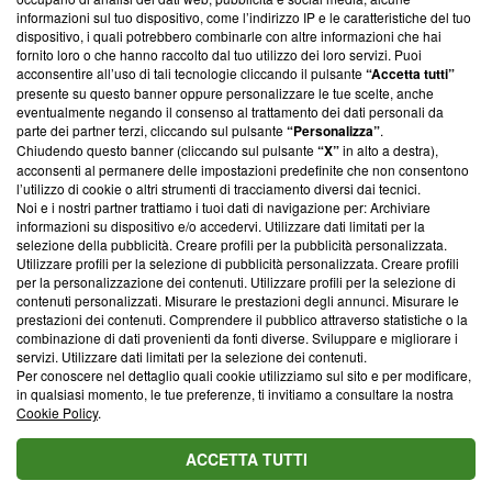
creare news di qualità. Inoltre, afferma la nostra aderenza a
informazioni sul tuo dispositivo, come l’indirizzo IP e le caratteristiche del tuo
‘Trust Project - News with Integrity’
Blasting News non è
dispositivo, i quali potrebbero combinarle con altre informazioni che hai
ancora membro del programma, ma ha richiesto di farne
fornito loro o che hanno raccolto dal tuo utilizzo dei loro servizi. Puoi
parte; Trust Project non ha ancora effettuato una verifica di
acconsentire all’uso di tali tecnologie cliccando il pulsante
“Accetta tutti”
conformità agli standard.
presente su questo banner oppure personalizzare le tue scelte, anche
eventualmente negando il consenso al trattamento dei dati personali da
parte dei partner terzi, cliccando sul pulsante
“Personalizza”
.
Su di noi
Chiudendo questo banner (cliccando sul pulsante
“X”
in alto a destra),
acconsenti al permanere delle impostazioni predefinite che non consentono
Team editoriale
l’utilizzo di cookie o altri strumenti di tracciamento diversi dai tecnici.
Noi e i nostri partner trattiamo i tuoi dati di navigazione per: Archiviare
Corporate
informazioni su dispositivo e/o accedervi. Utilizzare dati limitati per la
selezione della pubblicità. Creare profili per la pubblicità personalizzata.
Redazione
Utilizzare profili per la selezione di pubblicità personalizzata. Creare profili
per la personalizzazione dei contenuti. Utilizzare profili per la selezione di
Informativa Privacy
contenuti personalizzati. Misurare le prestazioni degli annunci. Misurare le
prestazioni dei contenuti. Comprendere il pubblico attraverso statistiche o la
Cookie Policy
combinazione di dati provenienti da fonti diverse. Sviluppare e migliorare i
servizi. Utilizzare dati limitati per la selezione dei contenuti.
Blasting SA, IDI CHE-247.845.224, Via Carlo Frasca, 3 - 6900
Per conoscere nel dettaglio quali cookie utilizziamo sul sito e per modificare,
Lugano (Svizzera) Tel:
+39 0690258937
in qualsiasi momento, le tue preferenze, ti invitiamo a consultare la nostra
Cookie Policy
.
© 2026 Blasting News
ACCETTA TUTTI