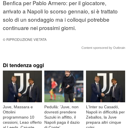
Benfica per Pablo Armero: per il giocatore,
arrivato a Napoli lo scorso gennaio, si è trattato
solo di un sondaggio ma i colloqui potrebbe
continuare nei prossimi giorni.
© RIPRODUZIONE VIETATA
Content sponsored by Outbrain
Di tendenza oggi
Juve, Massara e
Pedullà: 'Juve, non
L'Inter su Casadó,
Ottolini
dovresti prendere
Napoli in difficoltà per
programmano 10
Suzuki in affitto, il
Zeballos, la Juve
cessioni, Leao offerto
Napoli paga il dazio
prepara altri cinque
al Leeds, Cajuste
di Conte'
colpi