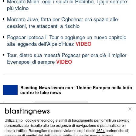
Mercato Milan: oggi i saluti di Robinho, Ljajic sempre
più vicino
Mercato Juve, fatta per Ogbonna: ora spazio alle
cessioni, tre attaccanti a rischio
Pogacar ipoteca il Tour e aggiunge un nuovo capitolo
alla leggenda dell'Alpe d'Huez
VIDEO
Tour, dietro sua maestà Pogacar per ora c'è il miglior
Evenepoel di sempre
VIDEO
Blasting News lavora con l’Unione Europea nella lotta
contro le fake news
ABOUT
LINEA EDITORIALE
Utilizziamo i cookie e tecnologie simili di tracciamento per fornirti un servizio
Questa sezione offre informazioni trasparenti su Blasting
personalizzato rispetto alle tue esigenze di navigazione e per analizzare il
nostro traffico. Raccogliamo e condividiamo con i nostri
1624
partner che si
News, sui nostri processi editoriali e su come ci impegniamo a
occupano di analisi dei dati web, pubblicità e social media, alcune