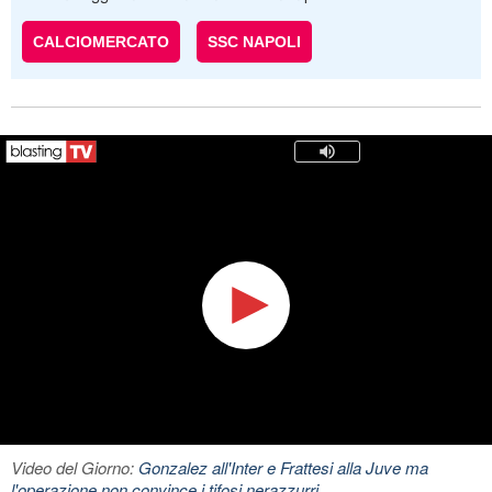
CALCIOMERCATO
SSC NAPOLI
Video del Giorno:
Gonzalez all'Inter e Frattesi alla Juve ma
l'operazione non convince i tifosi nerazzurri