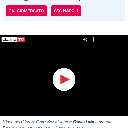
CALCIOMERCATO
SSC NAPOLI
Video del Giorno:
Gonzalez all'Inter e Frattesi alla Juve ma
l'operazione non convince i tifosi nerazzurri