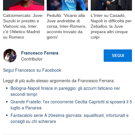
Calciomercato: Juve-
Pedullà: 'Vicario alla
L'Inter su Casadó,
Suzuki in prestito e
Juve andrebbe di
Napoli in difficoltà per
Vlahovic via, Inter:
corsa, Inter-Romero,
Zeballos, la Juve
c'è l'Atletico Madrid
accordo trovato da
prepara altri cinque
su Romero
giorni'
colpi
Francesco Ferrara
SEGUI
Contributor
Segui
Francesco
su Facebook
Leggi di più sullo stesso argomento da Francesco Ferrara:
Bologna-Napoli finisce in pareggio: gli azzurri faticano nei
secondi tempi
Grande Fratello: l'ex concorrente Cecilia Capriotti si sposerà il 5
luglio a Panarea
Fantacalcio serie A 20esima giornata: squalificati, infortunati e
consigli su chi schierare