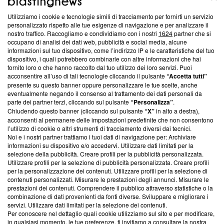
Utilizziamo i cookie e tecnologie simili di tracciamento per fornirti un servizio
Questa sezione offre informazioni trasparenti su Blasting
personalizzato rispetto alle tue esigenze di navigazione e per analizzare il
nostro traffico. Raccogliamo e condividiamo con i nostri
1624
partner che si
News, sui nostri processi editoriali e su come ci impegniamo a
occupano di analisi dei dati web, pubblicità e social media, alcune
creare news di qualità. Inoltre, afferma la nostra aderenza a
informazioni sul tuo dispositivo, come l’indirizzo IP e le caratteristiche del tuo
‘Trust Project - News with Integrity’
Blasting News non è
dispositivo, i quali potrebbero combinarle con altre informazioni che hai
ancora membro del programma, ma ha richiesto di farne
fornito loro o che hanno raccolto dal tuo utilizzo dei loro servizi. Puoi
parte; Trust Project non ha ancora effettuato una verifica di
acconsentire all’uso di tali tecnologie cliccando il pulsante
“Accetta tutti”
conformità agli standard.
presente su questo banner oppure personalizzare le tue scelte, anche
eventualmente negando il consenso al trattamento dei dati personali da
parte dei partner terzi, cliccando sul pulsante
“Personalizza”
.
Su di noi
Chiudendo questo banner (cliccando sul pulsante
“X”
in alto a destra),
acconsenti al permanere delle impostazioni predefinite che non consentono
Team editoriale
l’utilizzo di cookie o altri strumenti di tracciamento diversi dai tecnici.
Noi e i nostri partner trattiamo i tuoi dati di navigazione per: Archiviare
Corporate
informazioni su dispositivo e/o accedervi. Utilizzare dati limitati per la
selezione della pubblicità. Creare profili per la pubblicità personalizzata.
Redazione
Utilizzare profili per la selezione di pubblicità personalizzata. Creare profili
per la personalizzazione dei contenuti. Utilizzare profili per la selezione di
Informativa Privacy
contenuti personalizzati. Misurare le prestazioni degli annunci. Misurare le
prestazioni dei contenuti. Comprendere il pubblico attraverso statistiche o la
Cookie Policy
combinazione di dati provenienti da fonti diverse. Sviluppare e migliorare i
servizi. Utilizzare dati limitati per la selezione dei contenuti.
Blasting SA, IDI CHE-247.845.224, Via Carlo Frasca, 3 - 6900
Per conoscere nel dettaglio quali cookie utilizziamo sul sito e per modificare,
Lugano (Svizzera) Tel:
+39 0690258937
in qualsiasi momento, le tue preferenze, ti invitiamo a consultare la nostra