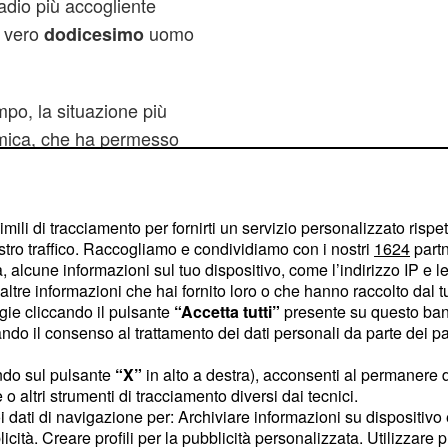
stadio più accogliente
l vero
uomo
dodicesimo
mpo, la situazione più
mica, che ha permesso
i e dunque di poter
. Ora in Italia
ciomercato
rcando di ottenere
imili di tracciamento per fornirti un servizio personalizzato rispe
stro traffico. Raccogliamo e condividiamo con i nostri
1624
partn
tivo, ma le tempistiche e
 alcune informazioni sul tuo dispositivo, come l’indirizzo IP e le 
omunale) sono lunghe.
ltre informazioni che hai fornito loro o che hanno raccolto dal tuo
ogie cliccando il pulsante
“Accetta tutti”
presente su questo ban
o il consenso al trattamento dei dati personali da parte dei par
ndo sul pulsante
“X”
in alto a destra), acconsenti al permanere 
o altri strumenti di tracciamento diversi dai tecnici.
uoi dati di navigazione per: Archiviare informazioni su dispositivo 
licità. Creare profili per la pubblicità personalizzata. Utilizzare p