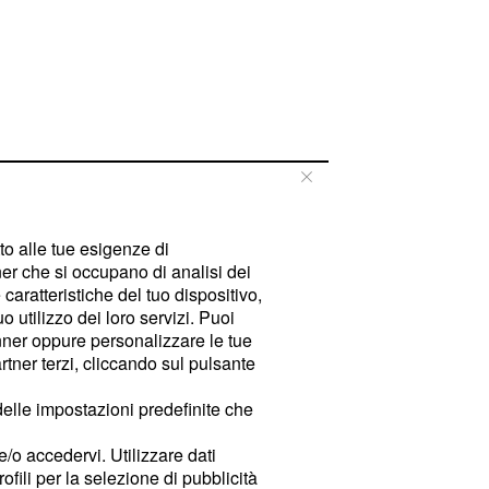
tto alle tue esigenze di
er che si occupano di analisi dei
caratteristiche del tuo dispositivo,
 utilizzo dei loro servizi. Puoi
ner oppure personalizzare le tue
tner terzi, cliccando sul pulsante
delle impostazioni predefinite che
e/o accedervi. Utilizzare dati
rofili per la selezione di pubblicità