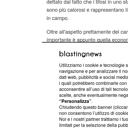
dettato dal fatto che i tifosi in uno 
sono più calorosi e rappresentano i
in campo.
Oltre all'aspetto prettamente del ca
importante è appunto quella econo
alla
di aumentare i profitt
Juventus
permettersi grandi campioni nel
cal
sono molte le società che stanno ce
Utilizziamo i cookie e tecnologie s
navigazione e per analizzare il no
finanziamenti presso il credito spor
dati web, pubblicità e social media,
la burocrazia (soprattutto quella c
i quali potrebbero combinarle con a
acconsentire all’uso di tali tecnol
scelte, anche eventualmente negand
“Personalizza”
.
Chiudendo questo banner (clicca
non consentono l’utilizzo di cookie 
Noi e i nostri partner trattiamo i t
limitati per la selezione della pubb