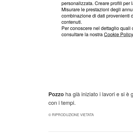
personalizzata. Creare profili per 
Misurare le prestazioni degli annun
combinazione di dati provenienti da 
contenuti.
Per conoscere nel dettaglio quali c
consultare la nostra
Cookie Policy
Dunque ci sarà da aspettare prima d
con un proprio stadio. Intanto ques
il contratto con il
firmerà
credito s
ha già iniziato i lavori e si 
Pozzo
con i tempi.
© RIPRODUZIONE VIETATA