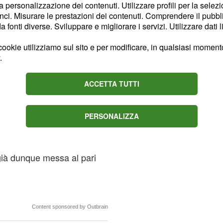
la personalizzazione dei contenuti. Utilizzare profili per la selez
ci. Misurare le prestazioni dei contenuti. Comprendere il pubblic
fonti diverse. Sviluppare e migliorare i servizi. Utilizzare dati l
ookie utilizziamo sul sito e per modificare, in qualsiasi momento,
.
ACCETTA TUTTI
i vedere tutte le società
PERSONALIZZA
ta mattina
l'Udinese
. La società di
portivo
è già dunque messa al pari
Content sponsored by Outbrain