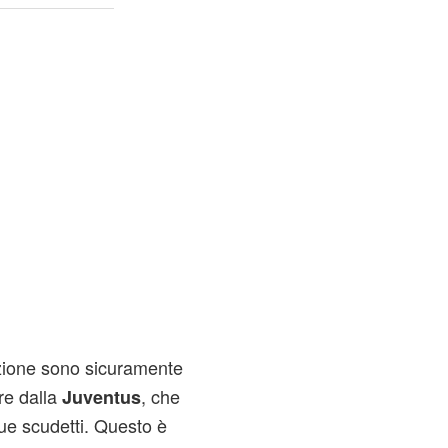
zione sono sicuramente
re dalla
, che
Juventus
ue scudetti. Questo è