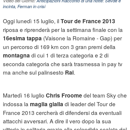
Video del Giorno:
Anticipazioni Racconto di una notte: Sevde è
incinta, Ferman in crisi
Oggi lunedì 15 luglio, il
Tour de France 2013
riposa e riprenderà per la settimana finale con la
(Vaisone la Romaine - Gap) per
16esima tappa
un percorso di 169 km con 3 gran premi della
di cui 1 di terza categoria e 2 di
montagna
seconda categoria che sarà trasmessa in pay tv
ma anche sul palinsesto
.
Rai
Martedì 16 luglio
del team Sky che
Chris Froome
indossa la
di leader del Tour de
maglia gialla
France 2013 cercherà di difendersi da eventuali
attacchi avversari. A dire il vero dopo la sua
vittoria in solitaria grazie alla splendida scalata del