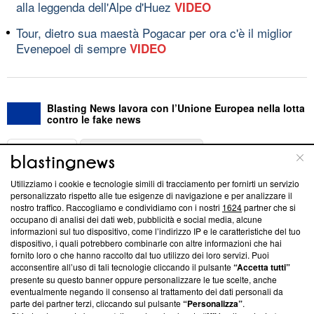
alla leggenda dell'Alpe d'Huez
VIDEO
Tour, dietro sua maestà Pogacar per ora c'è il miglior
Evenepoel di sempre
VIDEO
Blasting News lavora con l’Unione Europea nella lotta
contro le fake news
ABOUT
LINEA EDITORIALE
Utilizziamo i cookie e tecnologie simili di tracciamento per fornirti un servizio
Questa sezione offre informazioni trasparenti su Blasting
personalizzato rispetto alle tue esigenze di navigazione e per analizzare il
nostro traffico. Raccogliamo e condividiamo con i nostri
1624
partner che si
News, sui nostri processi editoriali e su come ci impegniamo a
occupano di analisi dei dati web, pubblicità e social media, alcune
creare news di qualità. Inoltre, afferma la nostra aderenza a
informazioni sul tuo dispositivo, come l’indirizzo IP e le caratteristiche del tuo
‘Trust Project - News with Integrity’
Blasting News non è
dispositivo, i quali potrebbero combinarle con altre informazioni che hai
ancora membro del programma, ma ha richiesto di farne
fornito loro o che hanno raccolto dal tuo utilizzo dei loro servizi. Puoi
parte; Trust Project non ha ancora effettuato una verifica di
acconsentire all’uso di tali tecnologie cliccando il pulsante
“Accetta tutti”
conformità agli standard.
presente su questo banner oppure personalizzare le tue scelte, anche
eventualmente negando il consenso al trattamento dei dati personali da
parte dei partner terzi, cliccando sul pulsante
“Personalizza”
.
Su di noi