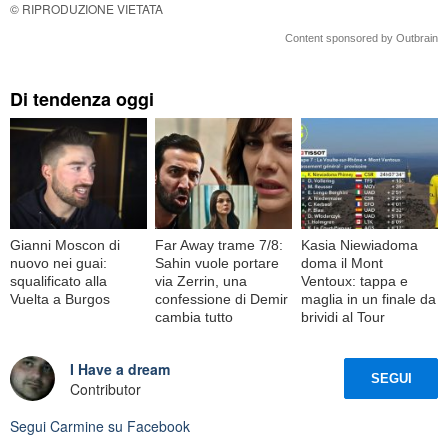
© RIPRODUZIONE VIETATA
Content sponsored by Outbrain
Di tendenza oggi
Gianni Moscon di
Far Away trame 7/8:
Kasia Niewiadoma
nuovo nei guai:
Sahin vuole portare
doma il Mont
squalificato alla
via Zerrin, una
Ventoux: tappa e
Vuelta a Burgos
confessione di Demir
maglia in un finale da
cambia tutto
brividi al Tour
I Have a dream
SEGUI
Contributor
Segui
Carmine
su Facebook