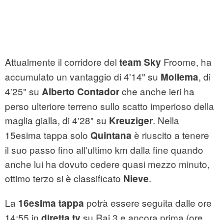
Attualmente il corridore del
Froome, ha
team Sky
accumulato un vantaggio di 4'14" su
, di
Mollema
4'25" su
che anche ieri ha
Alberto Contador
perso ulteriore terreno sullo scatto imperioso della
maglia gialla, di 4'28" su
. Nella
Kreuziger
15esima tappa solo
è riuscito a tenere
Quintana
il suo passo fino all'ultimo km dalla fine quando
anche lui ha dovuto cedere quasi mezzo minuto,
ottimo terzo si è classificato
.
Nieve
La
potrà essere seguita dalle ore
16esima tappa
14:55 in
su Rai 3 e ancora prima (ore
diretta tv