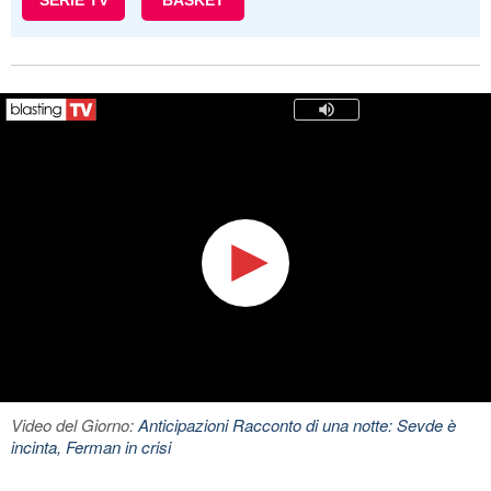
SERIE TV
BASKET
Video del Giorno:
Anticipazioni Racconto di una notte: Sevde è
incinta, Ferman in crisi