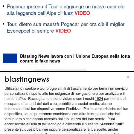
Pogacar ipoteca il Tour e aggiunge un nuovo capitolo
alla leggenda dell'Alpe d'Huez
VIDEO
Tour, dietro sua maestà Pogacar per ora c'è il miglior
Evenepoel di sempre
VIDEO
Blasting News lavora con l’Unione Europea nella lotta
contro le fake news
ABOUT
LINEA EDITORIALE
Utilizziamo i cookie e tecnologie simili di tracciamento per fornirti un servizio
Questa sezione offre informazioni trasparenti su Blasting
personalizzato rispetto alle tue esigenze di navigazione e per analizzare il
nostro traffico. Raccogliamo e condividiamo con i nostri
1624
partner che si
News, sui nostri processi editoriali e su come ci impegniamo a
occupano di analisi dei dati web, pubblicità e social media, alcune
creare news di qualità. Inoltre, afferma la nostra aderenza a
informazioni sul tuo dispositivo, come l’indirizzo IP e le caratteristiche del tuo
‘Trust Project - News with Integrity’
Blasting News non è
dispositivo, i quali potrebbero combinarle con altre informazioni che hai
ancora membro del programma, ma ha richiesto di farne
fornito loro o che hanno raccolto dal tuo utilizzo dei loro servizi. Puoi
parte; Trust Project non ha ancora effettuato una verifica di
acconsentire all’uso di tali tecnologie cliccando il pulsante
“Accetta tutti”
conformità agli standard.
presente su questo banner oppure personalizzare le tue scelte, anche