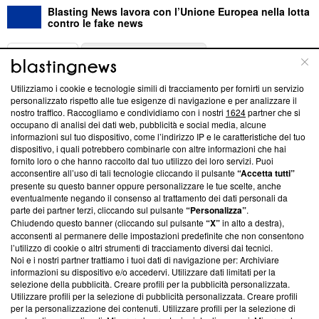
Blasting News lavora con l’Unione Europea nella lotta
contro le fake news
ABOUT
LINEA EDITORIALE
Utilizziamo i cookie e tecnologie simili di tracciamento per fornirti un servizio
Questa sezione offre informazioni trasparenti su Blasting
personalizzato rispetto alle tue esigenze di navigazione e per analizzare il
nostro traffico. Raccogliamo e condividiamo con i nostri
1624
partner che si
News, sui nostri processi editoriali e su come ci impegniamo a
occupano di analisi dei dati web, pubblicità e social media, alcune
creare news di qualità. Inoltre, afferma la nostra aderenza a
informazioni sul tuo dispositivo, come l’indirizzo IP e le caratteristiche del tuo
‘Trust Project - News with Integrity’
Blasting News non è
dispositivo, i quali potrebbero combinarle con altre informazioni che hai
ancora membro del programma, ma ha richiesto di farne
fornito loro o che hanno raccolto dal tuo utilizzo dei loro servizi. Puoi
parte; Trust Project non ha ancora effettuato una verifica di
acconsentire all’uso di tali tecnologie cliccando il pulsante
“Accetta tutti”
conformità agli standard.
presente su questo banner oppure personalizzare le tue scelte, anche
eventualmente negando il consenso al trattamento dei dati personali da
parte dei partner terzi, cliccando sul pulsante
“Personalizza”
.
Su di noi
Chiudendo questo banner (cliccando sul pulsante
“X”
in alto a destra),
acconsenti al permanere delle impostazioni predefinite che non consentono
Team editoriale
l’utilizzo di cookie o altri strumenti di tracciamento diversi dai tecnici.
Noi e i nostri partner trattiamo i tuoi dati di navigazione per: Archiviare
Corporate
informazioni su dispositivo e/o accedervi. Utilizzare dati limitati per la
selezione della pubblicità. Creare profili per la pubblicità personalizzata.
Redazione
Utilizzare profili per la selezione di pubblicità personalizzata. Creare profili
per la personalizzazione dei contenuti. Utilizzare profili per la selezione di
Informativa Privacy