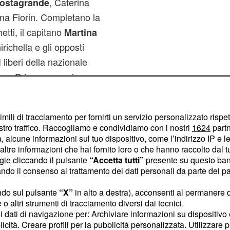
, Caterina
Costagrande
tina Fiorin. Completano la
etti, il capitano
Martina
richella e gli opposti
 liberi della nazionale
ran Prix saranno, invece,
ari.
e
.
12.10 (orario italiano)
imili di tracciamento per fornirti un servizio personalizzato rispe
stro traffico. Raccogliamo e condividiamo con i nostri
1624
partn
zo alle Olimpiadi di
 alcune informazioni sul tuo dispositivo, come l’indirizzo IP e le 
n
su Rai Sport
diretta tv
ltre informazioni che hai fornito loro o che hanno raccolto dal tuo
t.
ogie cliccando il pulsante
“Accetta tutti”
presente su questo ban
o il consenso al trattamento dei dati personali da parte dei par
 giornate di gare, in cui
ndo sul pulsante
“X”
in alto a destra), acconsenti al permanere 
na contro l'altra secondo
o altri strumenti di tracciamento diversi dai tecnici.
.
uoi dati di navigazione per: Archiviare informazioni su dispositivo 
licità. Creare profili per la pubblicità personalizzata. Utilizzare p