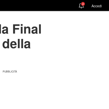
2
Accedi
la Final
 della