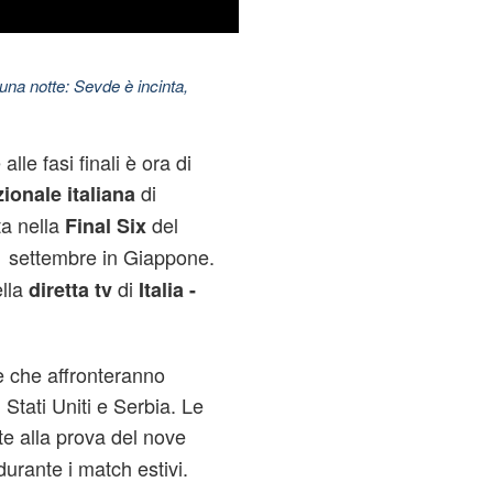
una notte: Sevde è incinta,
lle fasi finali è ora di
di
ionale italiana
a nella
del
Final Six
 1 settembre in Giappone.
lla
di
diretta
tv
Italia -
e che affronteranno
 Stati Uniti e Serbia. Le
e alla prova del nove
urante i match estivi.