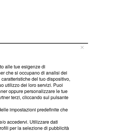
tto alle tue esigenze di
er che si occupano di analisi dei
caratteristiche del tuo dispositivo,
 utilizzo dei loro servizi. Puoi
ner oppure personalizzare le tue
tner terzi, cliccando sul pulsante
delle impostazioni predefinite che
e/o accedervi. Utilizzare dati
rofili per la selezione di pubblicità