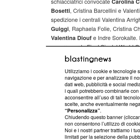
schiacciatrici convocate
Carolina 
, Cristina Barcellini e Valen
Bosetti
spedizione i centrali Valentina Arrigh
, Raphaela Folie, Cristina Chi
Guiggi
e Indre Sorokaite. I
Valentina Diouf
azzurra per la Final Six del World G
Monica De Gennaro e Alessia Genn
Domani il primo appuntamento, all
Utilizziamo i cookie e tecnologie s
navigazione e per analizzare il no
L'Italia affronterà il
, bron
Giappone
dati web, pubblicità e social media,
Londra. La partita sarà trasmessa i
i quali potrebbero combinarle con a
1 e in
sul sito di Rai spor
streaming
acconsentire all’uso di tali tecnol
scelte, anche eventualmente negand
“Personalizza”
.
La formula del torneo prevede cinque
Chiudendo questo banner (clicca
tutte le squadre si affronteranno l'u
non consentono l’utilizzo di cookie 
la classica formula del
round robin
Noi e i nostri partner trattiamo i t
limitati per la selezione della pubb