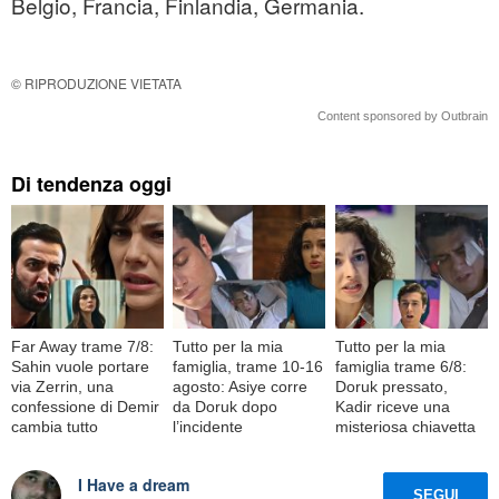
Belgio, Francia, Finlandia, Germania.
© RIPRODUZIONE VIETATA
Content sponsored by Outbrain
Di tendenza oggi
Far Away trame 7/8:
Tutto per la mia
Tutto per la mia
Sahin vuole portare
famiglia, trame 10-16
famiglia trame 6/8:
via Zerrin, una
agosto: Asiye corre
Doruk pressato,
confessione di Demir
da Doruk dopo
Kadir riceve una
cambia tutto
l’incidente
misteriosa chiavetta
I Have a dream
SEGUI