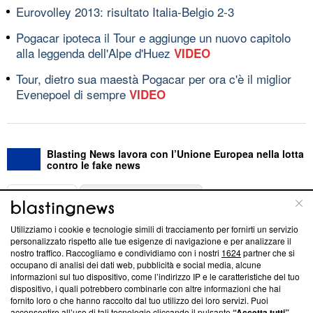
Eurovolley 2013: risultato Italia-Belgio 2-3
Pogacar ipoteca il Tour e aggiunge un nuovo capitolo
alla leggenda dell'Alpe d'Huez
VIDEO
Tour, dietro sua maestà Pogacar per ora c'è il miglior
Evenepoel di sempre
VIDEO
Blasting News lavora con l’Unione Europea nella lotta
contro le fake news
ABOUT
LINEA EDITORIALE
Utilizziamo i cookie e tecnologie simili di tracciamento per fornirti un servizio
Questa sezione offre informazioni trasparenti su Blasting
personalizzato rispetto alle tue esigenze di navigazione e per analizzare il
nostro traffico. Raccogliamo e condividiamo con i nostri
1624
partner che si
News, sui nostri processi editoriali e su come ci impegniamo a
occupano di analisi dei dati web, pubblicità e social media, alcune
creare news di qualità. Inoltre, afferma la nostra aderenza a
informazioni sul tuo dispositivo, come l’indirizzo IP e le caratteristiche del tuo
‘Trust Project - News with Integrity’
Blasting News non è
dispositivo, i quali potrebbero combinarle con altre informazioni che hai
ancora membro del programma, ma ha richiesto di farne
fornito loro o che hanno raccolto dal tuo utilizzo dei loro servizi. Puoi
parte; Trust Project non ha ancora effettuato una verifica di
acconsentire all’uso di tali tecnologie cliccando il pulsante
“Accetta tutti”