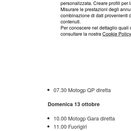
03.55 motogp FP3 diretta
personalizzata. Creare profili per 
Misurare le prestazioni degli annun
07.30 motogp FP4/QP (contempor
combinazione di dati provenienti da 
contenuti.
Domenica 13 ottobre
Per conoscere nel dettaglio quali c
consultare la nostra
Cookie Policy
05.40 motogp WarmUp diretta
10.00 motogp Gara (contemporane
Calendario Motogp Sepang 20
Sabato 12 ottobre
07.30 Motogp QP diretta
Domenica 13 ottobre
10.00 Motogp Gara diretta
11.00 Fuorigiri