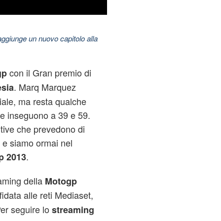
aggiunge un nuovo capitolo alla
con il Gran premio di
gp
. Marq Marquez
sia
diale, ma resta qualche
e inseguono a 39 e 59.
utive che prevedono di
 e siamo ormai nel
.
p 2013
eaming della
Motogp
data alle reti Mediaset,
 Per seguire lo
streaming