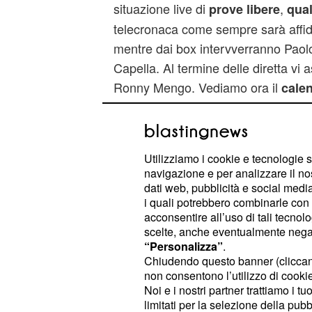
situazione live di
,
prove libere
qual
telecronaca come sempre sarà affi
mentre dai box intervverranno Pao
Capella. Al termine delle diretta vi 
Ronny Mengo. Vediamo ora il
cale
di prove libere, qualifiche e ga
2013
aticipi rispetto ai soliti italiani.
Utilizziamo i cookie e tecnologie s
Orari Diretta tv Motogp Sepa
navigazione e per analizzare il no
dati web, pubblicità e social media,
Venerdì 11 ottobre
i quali potrebbero combinarle con a
acconsentire all’uso di tali tecnol
03.55 motogp FP1 diretta
scelte, anche eventualmente negand
“Personalizza”
.
08.05 motogp FP2 diretta
Chiudendo questo banner (clicca
non consentono l’utilizzo di cookie 
Sabato 12 ottobre
Noi e i nostri partner trattiamo i t
limitati per la selezione della pubb