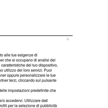
tto alle tue esigenze di
er che si occupano di analisi dei
caratteristiche del tuo dispositivo,
 utilizzo dei loro servizi. Puoi
ner oppure personalizzare le tue
tner terzi, cliccando sul pulsante
delle impostazioni predefinite che
e/o accedervi. Utilizzare dati
rofili per la selezione di pubblicità