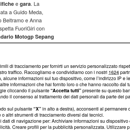
e
. La
ifiche
gara
data a Guido Meda,
lo Beltramo e Anna
aspetta FuoriGiri con
ndario Motogp Sepang
ra nel dettaglio, con orari
imili di tracciamento per fornirti un servizio personalizzato rispe
ng 2013 Italia 2
stro traffico. Raccogliamo e condividiamo con i nostri
1624
partn
 alcune informazioni sul tuo dispositivo, come l’indirizzo IP e le 
ltre informazioni che hai fornito loro o che hanno raccolto dal tuo
ogie cliccando il pulsante
“Accetta tutti”
presente su questo ban
o il consenso al trattamento dei dati personali da parte dei par
ndo sul pulsante
“X”
in alto a destra), acconsenti al permanere 
o altri strumenti di tracciamento diversi dai tecnici.
uoi dati di navigazione per: Archiviare informazioni su dispositivo 
licità. Creare profili per la pubblicità personalizzata. Utilizzare p