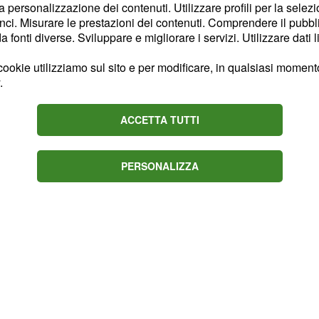
la personalizzazione dei contenuti. Utilizzare profili per la selez
ci. Misurare le prestazioni dei contenuti. Comprendere il pubblic
anea Italia1)
fonti diverse. Sviluppare e migliorare i servizi. Utilizzare dati l
ookie utilizziamo sul sito e per modificare, in qualsiasi momento,
.
a Italia1)
ACCETTA TUTTI
13 diretta Italia 1
PERSONALIZZA