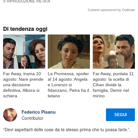
© RIPRODUZIONE VIETATA
Content sponsored by Outbrain
Di tendenza oggi
Far Away, trama 10
La Promessa, spoiler
Far Away, puntata 11
agosto: Nare prende
al 14 agosto: Angela
agosto: la scelta di
una decisione
e Lorenzo si
Cihan divide la
definitiva, Albora si
fidanzano, Petra ha il
famiglia, Demir nel
schiera
tetano
mirino
Federico Pisanu
SEGUI
Contributor
“Devi aspettarti delle cose da te stesso prima che tu possa farle.”.