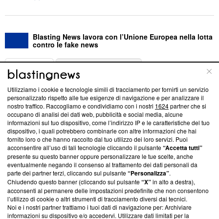
Blasting News lavora con l’Unione Europea nella lotta
contro le fake news
ABOUT
LINEA EDITORIALE
Utilizziamo i cookie e tecnologie simili di tracciamento per fornirti un servizio
Questa sezione offre informazioni trasparenti su Blasting
personalizzato rispetto alle tue esigenze di navigazione e per analizzare il
nostro traffico. Raccogliamo e condividiamo con i nostri
1624
partner che si
News, sui nostri processi editoriali e su come ci impegniamo a
occupano di analisi dei dati web, pubblicità e social media, alcune
creare news di qualità. Inoltre, afferma la nostra aderenza a
informazioni sul tuo dispositivo, come l’indirizzo IP e le caratteristiche del tuo
‘Trust Project - News with Integrity’
Blasting News non è
dispositivo, i quali potrebbero combinarle con altre informazioni che hai
ancora membro del programma, ma ha richiesto di farne
fornito loro o che hanno raccolto dal tuo utilizzo dei loro servizi. Puoi
parte; Trust Project non ha ancora effettuato una verifica di
acconsentire all’uso di tali tecnologie cliccando il pulsante
“Accetta tutti”
conformità agli standard.
presente su questo banner oppure personalizzare le tue scelte, anche
eventualmente negando il consenso al trattamento dei dati personali da
parte dei partner terzi, cliccando sul pulsante
“Personalizza”
.
Su di noi
Chiudendo questo banner (cliccando sul pulsante
“X”
in alto a destra),
acconsenti al permanere delle impostazioni predefinite che non consentono
Team editoriale
l’utilizzo di cookie o altri strumenti di tracciamento diversi dai tecnici.
Noi e i nostri partner trattiamo i tuoi dati di navigazione per: Archiviare
Corporate
informazioni su dispositivo e/o accedervi. Utilizzare dati limitati per la