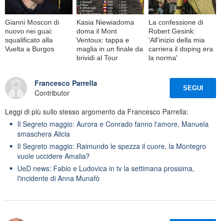
Gianni Moscon di
Kasia Niewiadoma
La confessione di
nuovo nei guai:
doma il Mont
Robert Gesink:
squalificato alla
Ventoux: tappa e
'All'inizio della mia
Vuelta a Burgos
maglia in un finale da
carriera il doping era
brividi al Tour
la norma'
Francesco Parrella
SEGUI
Contributor
Leggi di più sullo stesso argomento da Francesco Parrella:
Il Segreto maggio: Aurora e Conrado fanno l'amore, Manuela
smaschera Alicia
Il Segreto maggio: Raimundo le spezza il cuore, la Montegro
vuole uccidere Amalia?
UeD news: Fabio e Ludovica in tv la settimana prossima,
l'incidente di Anna Munafò