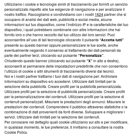
Utilizziamo i cookie e tecnologie simili di tracciamento per fornirti un servizio
Questa sezione offre informazioni trasparenti su Blasting
personalizzato rispetto alle tue esigenze di navigazione e per analizzare il
nostro traffico. Raccogliamo e condividiamo con i nostri
1624
partner che si
News, sui nostri processi editoriali e su come ci impegniamo a
occupano di analisi dei dati web, pubblicità e social media, alcune
creare news di qualità. Inoltre, afferma la nostra aderenza a
informazioni sul tuo dispositivo, come l’indirizzo IP e le caratteristiche del tuo
‘Trust Project - News with Integrity’
Blasting News non è
dispositivo, i quali potrebbero combinarle con altre informazioni che hai
ancora membro del programma, ma ha richiesto di farne
fornito loro o che hanno raccolto dal tuo utilizzo dei loro servizi. Puoi
parte; Trust Project non ha ancora effettuato una verifica di
acconsentire all’uso di tali tecnologie cliccando il pulsante
“Accetta tutti”
conformità agli standard.
presente su questo banner oppure personalizzare le tue scelte, anche
eventualmente negando il consenso al trattamento dei dati personali da
parte dei partner terzi, cliccando sul pulsante
“Personalizza”
.
Su di noi
Chiudendo questo banner (cliccando sul pulsante
“X”
in alto a destra),
acconsenti al permanere delle impostazioni predefinite che non consentono
Team editoriale
l’utilizzo di cookie o altri strumenti di tracciamento diversi dai tecnici.
Noi e i nostri partner trattiamo i tuoi dati di navigazione per: Archiviare
Corporate
informazioni su dispositivo e/o accedervi. Utilizzare dati limitati per la
selezione della pubblicità. Creare profili per la pubblicità personalizzata.
Redazione
Utilizzare profili per la selezione di pubblicità personalizzata. Creare profili
per la personalizzazione dei contenuti. Utilizzare profili per la selezione di
Informativa Privacy
contenuti personalizzati. Misurare le prestazioni degli annunci. Misurare le
prestazioni dei contenuti. Comprendere il pubblico attraverso statistiche o la
Cookie Policy
combinazione di dati provenienti da fonti diverse. Sviluppare e migliorare i
servizi. Utilizzare dati limitati per la selezione dei contenuti.
Blasting SA, IDI CHE-247.845.224, Via Carlo Frasca, 3 - 6900
Per conoscere nel dettaglio quali cookie utilizziamo sul sito e per modificare,
Lugano (Svizzera) Tel:
+39 0690258937
in qualsiasi momento, le tue preferenze, ti invitiamo a consultare la nostra
Cookie Policy
.