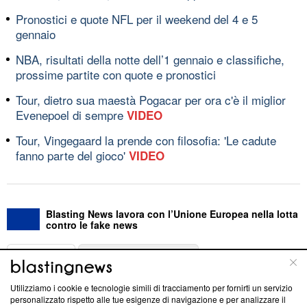
Pronostici e quote NFL per il weekend del 4 e 5
gennaio
NBA, risultati della notte dell’1 gennaio e classifiche,
prossime partite con quote e pronostici
Tour, dietro sua maestà Pogacar per ora c'è il miglior
Evenepoel di sempre
VIDEO
Tour, Vingegaard la prende con filosofia: 'Le cadute
fanno parte del gioco'
VIDEO
Blasting News lavora con l’Unione Europea nella lotta
contro le fake news
ABOUT
LINEA EDITORIALE
Utilizziamo i cookie e tecnologie simili di tracciamento per fornirti un servizio
Questa sezione offre informazioni trasparenti su Blasting
personalizzato rispetto alle tue esigenze di navigazione e per analizzare il