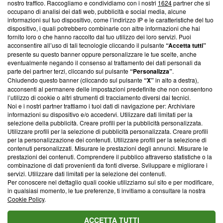
nostro traffico. Raccogliamo e condividiamo con i nostri
1624
partner che si
News, sui nostri processi editoriali e su come ci impegniamo a
occupano di analisi dei dati web, pubblicità e social media, alcune
creare news di qualità. Inoltre, afferma la nostra aderenza a
informazioni sul tuo dispositivo, come l’indirizzo IP e le caratteristiche del tuo
‘Trust Project - News with Integrity’
Blasting News non è
dispositivo, i quali potrebbero combinarle con altre informazioni che hai
ancora membro del programma, ma ha richiesto di farne
fornito loro o che hanno raccolto dal tuo utilizzo dei loro servizi. Puoi
parte; Trust Project non ha ancora effettuato una verifica di
acconsentire all’uso di tali tecnologie cliccando il pulsante
“Accetta tutti”
conformità agli standard.
presente su questo banner oppure personalizzare le tue scelte, anche
eventualmente negando il consenso al trattamento dei dati personali da
parte dei partner terzi, cliccando sul pulsante
“Personalizza”
.
Su di noi
Chiudendo questo banner (cliccando sul pulsante
“X”
in alto a destra),
acconsenti al permanere delle impostazioni predefinite che non consentono
Team editoriale
l’utilizzo di cookie o altri strumenti di tracciamento diversi dai tecnici.
Noi e i nostri partner trattiamo i tuoi dati di navigazione per: Archiviare
Corporate
informazioni su dispositivo e/o accedervi. Utilizzare dati limitati per la
selezione della pubblicità. Creare profili per la pubblicità personalizzata.
Redazione
Utilizzare profili per la selezione di pubblicità personalizzata. Creare profili
per la personalizzazione dei contenuti. Utilizzare profili per la selezione di
Informativa Privacy
contenuti personalizzati. Misurare le prestazioni degli annunci. Misurare le
prestazioni dei contenuti. Comprendere il pubblico attraverso statistiche o la
Cookie Policy
combinazione di dati provenienti da fonti diverse. Sviluppare e migliorare i
servizi. Utilizzare dati limitati per la selezione dei contenuti.
Blasting SA, IDI CHE-247.845.224, Via Carlo Frasca, 3 - 6900
Per conoscere nel dettaglio quali cookie utilizziamo sul sito e per modificare,
Lugano (Svizzera) Tel:
+39 0690258937
in qualsiasi momento, le tue preferenze, ti invitiamo a consultare la nostra
Cookie Policy
.
© 2026 Blasting News
ACCETTA TUTTI