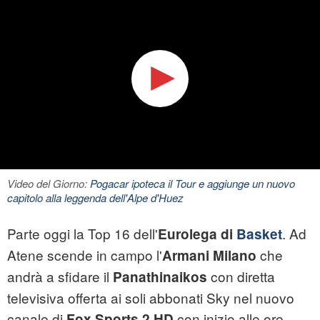
Video del Giorno:
Pogacar ipoteca il Tour e aggiunge un nuovo
capitolo alla leggenda dell'Alpe d'Huez
Parte oggi la Top 16 dell'
. Ad
Eurolega di
Basket
Atene scende in campo l'
che
Armani Milano
andrà a sfidare il
con diretta
Panathinaikos
televisiva offerta ai soli abbonati Sky nel nuovo
canale di
con inizio alle ore
Fox Sports 2 HD