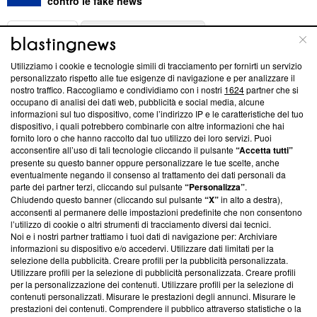
contro le fake news
ABOUT
LINEA EDITORIALE
Utilizziamo i cookie e tecnologie simili di tracciamento per fornirti un servizio
Questa sezione offre informazioni trasparenti su Blasting
personalizzato rispetto alle tue esigenze di navigazione e per analizzare il
nostro traffico. Raccogliamo e condividiamo con i nostri
1624
partner che si
News, sui nostri processi editoriali e su come ci impegniamo a
occupano di analisi dei dati web, pubblicità e social media, alcune
creare news di qualità. Inoltre, afferma la nostra aderenza a
informazioni sul tuo dispositivo, come l’indirizzo IP e le caratteristiche del tuo
‘Trust Project - News with Integrity’
Blasting News non è
dispositivo, i quali potrebbero combinarle con altre informazioni che hai
ancora membro del programma, ma ha richiesto di farne
fornito loro o che hanno raccolto dal tuo utilizzo dei loro servizi. Puoi
parte; Trust Project non ha ancora effettuato una verifica di
acconsentire all’uso di tali tecnologie cliccando il pulsante
“Accetta tutti”
conformità agli standard.
presente su questo banner oppure personalizzare le tue scelte, anche
eventualmente negando il consenso al trattamento dei dati personali da
parte dei partner terzi, cliccando sul pulsante
“Personalizza”
.
Su di noi
Chiudendo questo banner (cliccando sul pulsante
“X”
in alto a destra),
acconsenti al permanere delle impostazioni predefinite che non consentono
Team editoriale
l’utilizzo di cookie o altri strumenti di tracciamento diversi dai tecnici.
Noi e i nostri partner trattiamo i tuoi dati di navigazione per: Archiviare
Corporate
informazioni su dispositivo e/o accedervi. Utilizzare dati limitati per la
selezione della pubblicità. Creare profili per la pubblicità personalizzata.
Redazione
Utilizzare profili per la selezione di pubblicità personalizzata. Creare profili
per la personalizzazione dei contenuti. Utilizzare profili per la selezione di
Informativa Privacy
contenuti personalizzati. Misurare le prestazioni degli annunci. Misurare le
prestazioni dei contenuti. Comprendere il pubblico attraverso statistiche o la
Cookie Policy