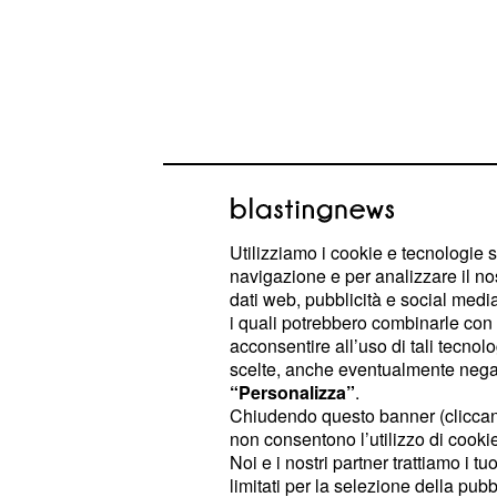
Utilizziamo i cookie e tecnologie s
navigazione e per analizzare il no
Calendario MotoGP 201
dati web, pubblicità e social media,
su Cielo di 8 GP in chi
i quali potrebbero combinarle con a
acconsentire all’uso di tali tecnol
Sky, quando si inizia
scelte, anche eventualmente negand
“Personalizza”
.
Come abbiamo anticipato la bella not
Chiudendo questo banner (clicca
gare
in Calendario di MotoGP 201
non consentono l’utilizzo di cookie 
Noi e i nostri partner trattiamo i t
su
per tutti. La brutta 
chiaro
Cielo
limitati per la selezione della pubb