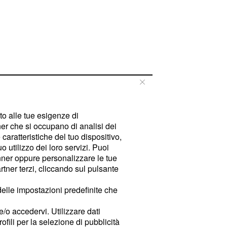
tto alle tue esigenze di
er che si occupano di analisi dei
caratteristiche del tuo dispositivo,
 utilizzo dei loro servizi. Puoi
ner oppure personalizzare le tue
tner terzi, cliccando sul pulsante
delle impostazioni predefinite che
e/o accedervi. Utilizzare dati
rofili per la selezione di pubblicità