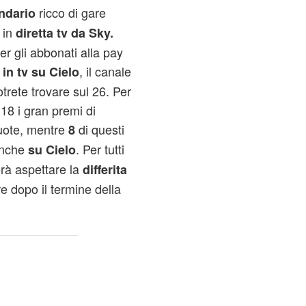
ricco di gare
ndario
 in
diretta tv da Sky.
er gli abbonati alla pay
o
, il canale
in tv su Cielo
otrete trovare sul 26. Per
 18 i gran premi di
ruote, mentre
di questi
8
anche
. Per tutti
su Cielo
erà aspettare la
differita
e dopo il termine della