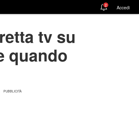
2
Accedi
etta tv su
 e quando