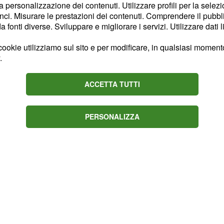
a di poter vedere una
la personalizzazione dei contenuti. Utilizzare profili per la selez
a infatti il 29 marzo
ci. Misurare le prestazioni dei contenuti. Comprendere il pubblic
fonti diverse. Sviluppare e migliorare i servizi. Utilizzare dati l
l circuito di Doha
ove gran premi della
ookie utilizziamo sul sito e per modificare, in qualsiasi momento,
rima gara in chiaro
.
orrerà la sesta tappa in
ACCETTA TUTTI
e gran premi in esclusiva
PERSONALIZZA