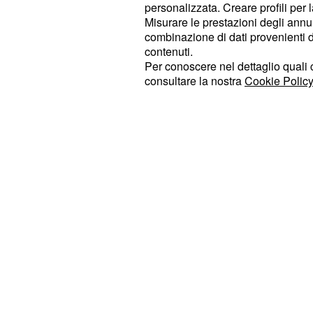
bisognerà aspettare parecchio prim
personalizzata. Creare profili per 
gara in chiaro. La
MotoGp 2015 inzi
Misurare le prestazioni degli annun
combinazione di dati provenienti da 
con la prima gara dal
su
2015
Qatar
contenuti.
(esclusiva Sky), ma otto dei primi n
Per conoscere nel dettaglio quali c
stagione saranno solo su Sky.
La p
consultare la nostra
Cookie Policy
quando si c
sarà il 31 maggio 2015
Italia al Mugello. Poi nuovamente tr
( Barcellona, Olanda e Germania).