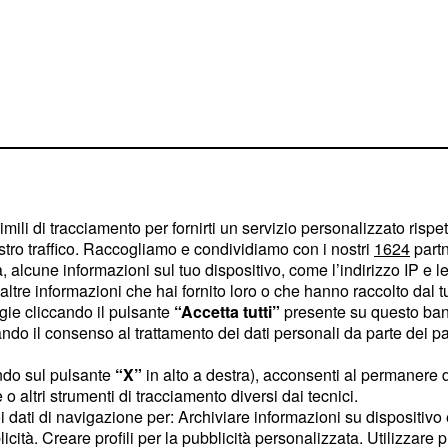
imili di tracciamento per fornirti un servizio personalizzato rispe
stro traffico. Raccogliamo e condividiamo con i nostri
1624
partn
5: diretta tv
 alcune informazioni sul tuo dispositivo, come l’indirizzo IP e le 
aro, il resto a
ltre informazioni che hai fornito loro o che hanno raccolto dal tuo
ogie cliccando il pulsante
“Accetta tutti”
presente su questo ban
?
o il consenso al trattamento dei dati personali da parte dei par
izia è che delle diciotto
ndo sul pulsante
“X”
in alto a destra), acconsenti al permanere 
saranno
5,
otto
in
o altri strumenti di tracciamento diversi dai tecnici.
uoi dati di navigazione per: Archiviare informazioni su dispositivo 
notizia però è che
licità. Creare profili per la pubblicità personalizzata. Utilizzare p