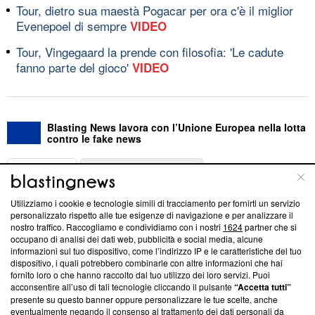
Tour, dietro sua maestà Pogacar per ora c'è il miglior
Evenepoel di sempre
VIDEO
Tour, Vingegaard la prende con filosofia: 'Le cadute
fanno parte del gioco'
VIDEO
Blasting News lavora con l’Unione Europea nella lotta
contro le fake news
ABOUT
LINEA EDITORIALE
Utilizziamo i cookie e tecnologie simili di tracciamento per fornirti un servizio
Questa sezione offre informazioni trasparenti su Blasting
personalizzato rispetto alle tue esigenze di navigazione e per analizzare il
nostro traffico. Raccogliamo e condividiamo con i nostri
1624
partner che si
News, sui nostri processi editoriali e su come ci impegniamo a
occupano di analisi dei dati web, pubblicità e social media, alcune
creare news di qualità. Inoltre, afferma la nostra aderenza a
informazioni sul tuo dispositivo, come l’indirizzo IP e le caratteristiche del tuo
‘Trust Project - News with Integrity’
Blasting News non è
dispositivo, i quali potrebbero combinarle con altre informazioni che hai
ancora membro del programma, ma ha richiesto di farne
fornito loro o che hanno raccolto dal tuo utilizzo dei loro servizi. Puoi
parte; Trust Project non ha ancora effettuato una verifica di
acconsentire all’uso di tali tecnologie cliccando il pulsante
“Accetta tutti”
conformità agli standard.
presente su questo banner oppure personalizzare le tue scelte, anche
eventualmente negando il consenso al trattamento dei dati personali da