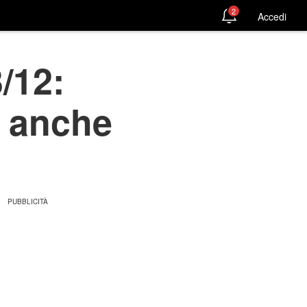
2
Accedi
/12:
è anche