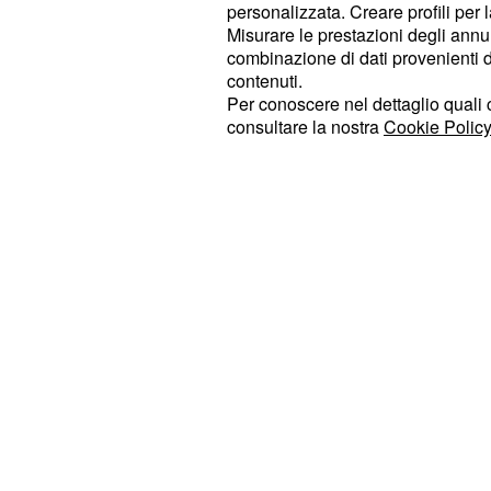
personalizzata. Creare profili per 
riunione svoltasi qualche settimana 
Misurare le prestazioni degli annun
Saul
. S
Rodriguez vs Ivan Najera
combinazione di dati provenienti da 
dei pesi leggeri. Naturalmente non vi
contenuti.
Per conoscere nel dettaglio quali c
vi diciamo soltanto che si tratta di 
consultare la nostra
Cookie Policy
dal finale molto intenso tutto da gus
programma di domenica, ancora Spor
rubrica Knockout a fare la voce gro