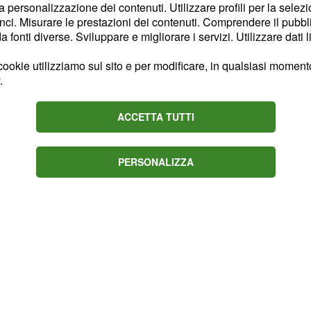
la personalizzazione dei contenuti. Utilizzare profili per la selez
fa a Las Vegas, sul ring
ci. Misurare le prestazioni dei contenuti. Comprendere il pubblic
i combatte nella categoria
fonti diverse. Sviluppare e migliorare i servizi. Utilizzare dati l
 anticipiamo il risultato,
ookie utilizziamo sul sito e per modificare, in qualsiasi momento,
un match spettacolare e
.
tare. Saltiamo ora al
titalia, ancora la
ACCETTA TUTTI
ssa.
PERSONALIZZA