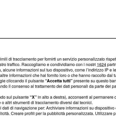
bato 12 e
imili di tracciamento per fornirti un servizio personalizzato rispe
e
stro traffico. Raccogliamo e condividiamo con i nostri
1624
partn
 alcune informazioni sul tuo dispositivo, come l’indirizzo IP e le 
ia è dato da
il
ltre informazioni che hai fornito loro o che hanno raccolto dal tuo
Sportitalia
ogie cliccando il pulsante
“Accetta tutti”
presente su questo ban
nati italiani neo pro.
o il consenso al trattamento dei dati personali da parte dei par
ci, Ricupido-Sannino, El
ndo sul pulsante
“X”
in alto a destra), acconsenti al permanere 
ento fisso che tutti gli
o altri strumenti di tracciamento diversi dai tecnici.
rmente, quello alle 23
uoi dati di navigazione per: Archiviare informazioni su dispositivo 
n match della Top Rank,
licità. Creare profili per la pubblicità personalizzata. Utilizzare p