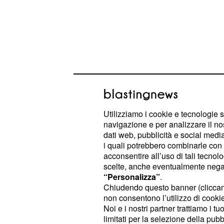
Grande boxe in tv: sa
Utilizziamo i cookie e tecnologie s
domenica 13 dicembr
navigazione e per analizzare il no
dati web, pubblicità e social media,
Si parte dalla serata di domani, il v
i quali potrebbero combinarle con a
acconsentire all’uso di tali tecnol
quale alle 21:30 trasmetterà i campio
scelte, anche eventualmente negand
Semifinali con i match Tiganas-Gali
“Personalizza”
.
Chiudendo questo banner (clicca
Kadimi-Albert. Confermato l’appuntam
non consentono l’utilizzo di cookie 
appassionati ormai attendono regola
Noi e i nostri partner trattiamo i t
con
. Ad andare in onda u
Dejay Tv
limitati per la selezione della pubb