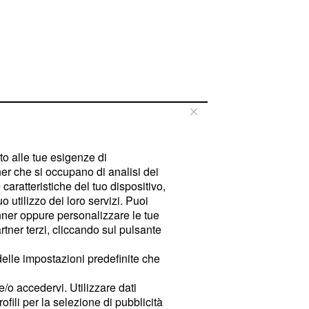
tto alle tue esigenze di
er che si occupano di analisi dei
caratteristiche del tuo dispositivo,
 utilizzo dei loro servizi. Puoi
ner oppure personalizzare le tue
tner terzi, cliccando sul pulsante
delle impostazioni predefinite che
e/o accedervi. Utilizzare dati
rofili per la selezione di pubblicità