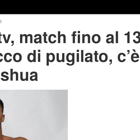
t
v, match fino al 13
co di pugilato, c’
oshua