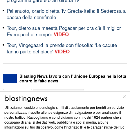
Pallanuoto, orario diretta Tv Grecia-Italia: il Setterosa a
caccia della semifinale
Tour, dietro sua maestà Pogacar per ora c'è il miglior
Evenepoel di sempre
VIDEO
Tour, Vingegaard la prende con filosofia: 'Le cadute
fanno parte del gioco'
VIDEO
Blasting News lavora con l’Unione Europea nella lotta
contro le fake news
ABOUT
LINEA EDITORIALE
Utilizziamo i cookie e tecnologie simili di tracciamento per fornirti un servizio
Questa sezione offre informazioni trasparenti su Blasting
personalizzato rispetto alle tue esigenze di navigazione e per analizzare il
nostro traffico. Raccogliamo e condividiamo con i nostri
1624
partner che si
News, sui nostri processi editoriali e su come ci impegniamo a
occupano di analisi dei dati web, pubblicità e social media, alcune
creare news di qualità. Inoltre, afferma la nostra aderenza a
informazioni sul tuo dispositivo, come l’indirizzo IP e le caratteristiche del tuo
‘Trust Project - News with Integrity’
Blasting News non è