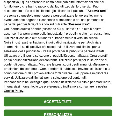
dispositivo, i quali potrebbero combinarle con altre informazioni che hai
ancora membro del programma, ma ha richiesto di farne
fornito loro o che hanno raccolto dal tuo utilizzo dei loro servizi. Puoi
parte; Trust Project non ha ancora effettuato una verifica di
acconsentire all’uso di tali tecnologie cliccando il pulsante
“Accetta tutti”
conformità agli standard.
presente su questo banner oppure personalizzare le tue scelte, anche
eventualmente negando il consenso al trattamento dei dati personali da
parte dei partner terzi, cliccando sul pulsante
“Personalizza”
.
Su di noi
Chiudendo questo banner (cliccando sul pulsante
“X”
in alto a destra),
acconsenti al permanere delle impostazioni predefinite che non consentono
Team editoriale
l’utilizzo di cookie o altri strumenti di tracciamento diversi dai tecnici.
Noi e i nostri partner trattiamo i tuoi dati di navigazione per: Archiviare
Corporate
informazioni su dispositivo e/o accedervi. Utilizzare dati limitati per la
selezione della pubblicità. Creare profili per la pubblicità personalizzata.
Redazione
Utilizzare profili per la selezione di pubblicità personalizzata. Creare profili
per la personalizzazione dei contenuti. Utilizzare profili per la selezione di
Informativa Privacy
contenuti personalizzati. Misurare le prestazioni degli annunci. Misurare le
prestazioni dei contenuti. Comprendere il pubblico attraverso statistiche o la
Cookie Policy
combinazione di dati provenienti da fonti diverse. Sviluppare e migliorare i
servizi. Utilizzare dati limitati per la selezione dei contenuti.
Blasting SA, IDI CHE-247.845.224, Via Carlo Frasca, 3 - 6900
Per conoscere nel dettaglio quali cookie utilizziamo sul sito e per modificare,
Lugano (Svizzera) Tel:
+39 0690258937
in qualsiasi momento, le tue preferenze, ti invitiamo a consultare la nostra
Cookie Policy
.
© 2026 Blasting News
ACCETTA TUTTI
PERSONALIZZA