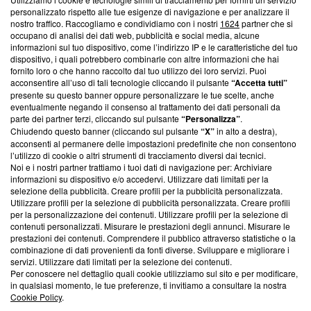
Questa sezione offre informazioni trasparenti su Blasting
personalizzato rispetto alle tue esigenze di navigazione e per analizzare il
nostro traffico. Raccogliamo e condividiamo con i nostri
1624
partner che si
News, sui nostri processi editoriali e su come ci impegniamo a
occupano di analisi dei dati web, pubblicità e social media, alcune
creare news di qualità. Inoltre, afferma la nostra aderenza a
informazioni sul tuo dispositivo, come l’indirizzo IP e le caratteristiche del tuo
‘Trust Project - News with Integrity’
Blasting News non è
dispositivo, i quali potrebbero combinarle con altre informazioni che hai
ancora membro del programma, ma ha richiesto di farne
fornito loro o che hanno raccolto dal tuo utilizzo dei loro servizi. Puoi
parte; Trust Project non ha ancora effettuato una verifica di
acconsentire all’uso di tali tecnologie cliccando il pulsante
“Accetta tutti”
conformità agli standard.
presente su questo banner oppure personalizzare le tue scelte, anche
eventualmente negando il consenso al trattamento dei dati personali da
parte dei partner terzi, cliccando sul pulsante
“Personalizza”
.
Su di noi
Chiudendo questo banner (cliccando sul pulsante
“X”
in alto a destra),
acconsenti al permanere delle impostazioni predefinite che non consentono
Team editoriale
l’utilizzo di cookie o altri strumenti di tracciamento diversi dai tecnici.
Noi e i nostri partner trattiamo i tuoi dati di navigazione per: Archiviare
Corporate
informazioni su dispositivo e/o accedervi. Utilizzare dati limitati per la
selezione della pubblicità. Creare profili per la pubblicità personalizzata.
Redazione
Utilizzare profili per la selezione di pubblicità personalizzata. Creare profili
per la personalizzazione dei contenuti. Utilizzare profili per la selezione di
Informativa Privacy
contenuti personalizzati. Misurare le prestazioni degli annunci. Misurare le
prestazioni dei contenuti. Comprendere il pubblico attraverso statistiche o la
Cookie Policy
combinazione di dati provenienti da fonti diverse. Sviluppare e migliorare i
servizi. Utilizzare dati limitati per la selezione dei contenuti.
Blasting SA, IDI CHE-247.845.224, Via Carlo Frasca, 3 - 6900
Per conoscere nel dettaglio quali cookie utilizziamo sul sito e per modificare,
Lugano (Svizzera) Tel:
+39 0690258937
in qualsiasi momento, le tue preferenze, ti invitiamo a consultare la nostra
Cookie Policy
.
© 2026 Blasting News