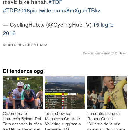
mavic bike hahah.
#TDF
#TDF2016
pic.twitter.com/8mXguhTBkz
— CyclingHub.tv (@CyclingHubTV)
15 luglio
2016
© RIPRODUZIONE VIETATA
Content sponsored by Outbrain
Di tendenza oggi
Ciclomercato,
Tour, show sul
La confessione di
l'intreccio Seixas-Del
Massiccio Centrale:
Robert Gesink:
Toro accende la sfida
Vollering ruggisce a
'All'inizio della mia
tra UAE e Decathlon
Belleville, KO
carriera il doping era