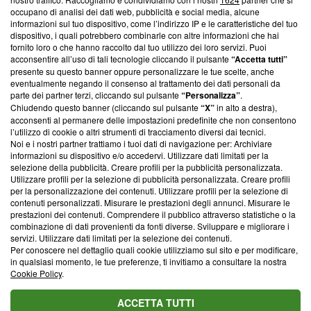
News, sui nostri processi editoriali e su come ci impegniamo a
occupano di analisi dei dati web, pubblicità e social media, alcune
creare news di qualità. Inoltre, afferma la nostra aderenza a
informazioni sul tuo dispositivo, come l’indirizzo IP e le caratteristiche del tuo
‘Trust Project - News with Integrity’
Blasting News non è
dispositivo, i quali potrebbero combinarle con altre informazioni che hai
ancora membro del programma, ma ha richiesto di farne
fornito loro o che hanno raccolto dal tuo utilizzo dei loro servizi. Puoi
parte; Trust Project non ha ancora effettuato una verifica di
acconsentire all’uso di tali tecnologie cliccando il pulsante
“Accetta tutti”
conformità agli standard.
presente su questo banner oppure personalizzare le tue scelte, anche
eventualmente negando il consenso al trattamento dei dati personali da
parte dei partner terzi, cliccando sul pulsante
“Personalizza”
.
Su di noi
Chiudendo questo banner (cliccando sul pulsante
“X”
in alto a destra),
acconsenti al permanere delle impostazioni predefinite che non consentono
Team editoriale
l’utilizzo di cookie o altri strumenti di tracciamento diversi dai tecnici.
Noi e i nostri partner trattiamo i tuoi dati di navigazione per: Archiviare
Corporate
informazioni su dispositivo e/o accedervi. Utilizzare dati limitati per la
selezione della pubblicità. Creare profili per la pubblicità personalizzata.
Redazione
Utilizzare profili per la selezione di pubblicità personalizzata. Creare profili
per la personalizzazione dei contenuti. Utilizzare profili per la selezione di
Informativa Privacy
contenuti personalizzati. Misurare le prestazioni degli annunci. Misurare le
prestazioni dei contenuti. Comprendere il pubblico attraverso statistiche o la
Cookie Policy
combinazione di dati provenienti da fonti diverse. Sviluppare e migliorare i
servizi. Utilizzare dati limitati per la selezione dei contenuti.
Blasting SA, IDI CHE-247.845.224, Via Carlo Frasca, 3 - 6900
Per conoscere nel dettaglio quali cookie utilizziamo sul sito e per modificare,
Lugano (Svizzera) Tel:
+39 0690258937
in qualsiasi momento, le tue preferenze, ti invitiamo a consultare la nostra
Cookie Policy
.
© 2026 Blasting News
ACCETTA TUTTI