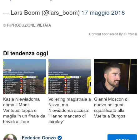
— Lars Boom (@lars_boom)
17 maggio 2018
© RIPRODUZIONE VIETATA
Content sponsored by Outbrain
Di tendenza oggi
Kasia Niewiadoma
Vollering magistrale a
Gianni Moscon di
doma il Mont
Nizza, ma
nuovo nei guai:
Ventoux: tappa e
Niewiadoma accusa:
squalificato alla
maglia in un finale da
'Hanno mancato di
Vuelta a Burgos
brividi al Tour
fairplay'
Federico Gonzo