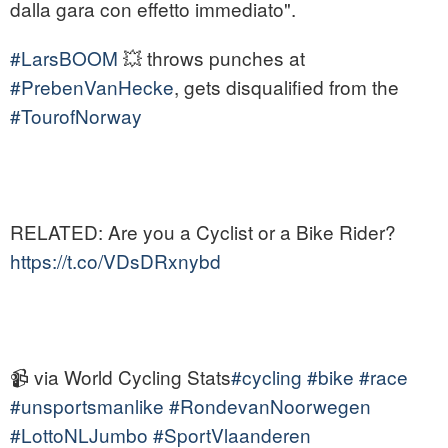
dalla gara con effetto immediato".
#LarsBOOM
💥 throws punches at
#PrebenVanHecke
, gets disqualified from the
#TourofNorway
RELATED: Are you a Cyclist or a Bike Rider?
https://t.co/VDsDRxnybd
📹 via World Cycling Stats
#cycling
#bike
#race
#unsportsmanlike
#RondevanNoorwegen
#LottoNLJumbo
#SportVlaanderen