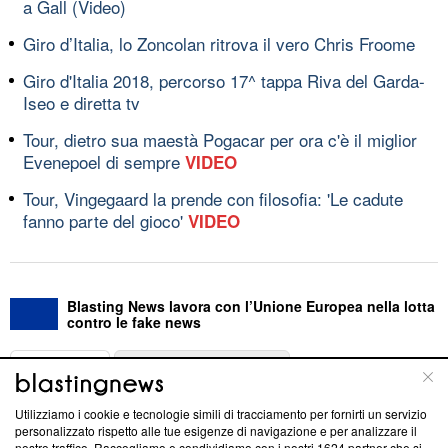
a Gall (Video)
Giro d’Italia, lo Zoncolan ritrova il vero Chris Froome
Giro d'Italia 2018, percorso 17^ tappa Riva del Garda-
Iseo e diretta tv
Tour, dietro sua maestà Pogacar per ora c'è il miglior
Evenepoel di sempre
VIDEO
Tour, Vingegaard la prende con filosofia: 'Le cadute
fanno parte del gioco'
VIDEO
Blasting News lavora con l’Unione Europea nella lotta
contro le fake news
ABOUT
LINEA EDITORIALE
Utilizziamo i cookie e tecnologie simili di tracciamento per fornirti un servizio
Questa sezione offre informazioni trasparenti su Blasting
personalizzato rispetto alle tue esigenze di navigazione e per analizzare il
nostro traffico. Raccogliamo e condividiamo con i nostri
1624
partner che si