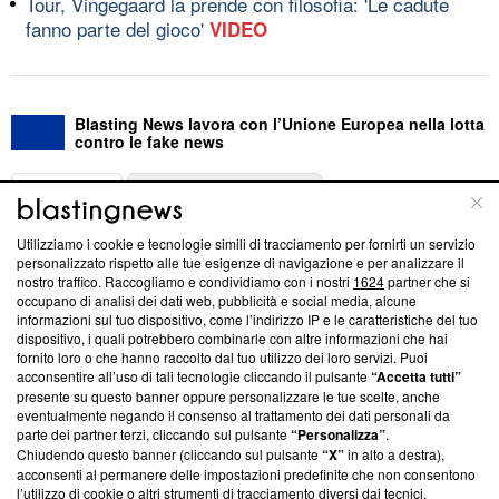
Tour, Vingegaard la prende con filosofia: 'Le cadute
fanno parte del gioco'
VIDEO
Blasting News lavora con l’Unione Europea nella lotta
contro le fake news
ABOUT
LINEA EDITORIALE
Utilizziamo i cookie e tecnologie simili di tracciamento per fornirti un servizio
Questa sezione offre informazioni trasparenti su Blasting
personalizzato rispetto alle tue esigenze di navigazione e per analizzare il
nostro traffico. Raccogliamo e condividiamo con i nostri
1624
partner che si
News, sui nostri processi editoriali e su come ci impegniamo a
occupano di analisi dei dati web, pubblicità e social media, alcune
creare news di qualità. Inoltre, afferma la nostra aderenza a
informazioni sul tuo dispositivo, come l’indirizzo IP e le caratteristiche del tuo
‘Trust Project - News with Integrity’
Blasting News non è
dispositivo, i quali potrebbero combinarle con altre informazioni che hai
ancora membro del programma, ma ha richiesto di farne
fornito loro o che hanno raccolto dal tuo utilizzo dei loro servizi. Puoi
parte; Trust Project non ha ancora effettuato una verifica di
acconsentire all’uso di tali tecnologie cliccando il pulsante
“Accetta tutti”
conformità agli standard.
presente su questo banner oppure personalizzare le tue scelte, anche
eventualmente negando il consenso al trattamento dei dati personali da
parte dei partner terzi, cliccando sul pulsante
“Personalizza”
.
Su di noi
Chiudendo questo banner (cliccando sul pulsante
“X”
in alto a destra),
acconsenti al permanere delle impostazioni predefinite che non consentono
Team editoriale
l’utilizzo di cookie o altri strumenti di tracciamento diversi dai tecnici.