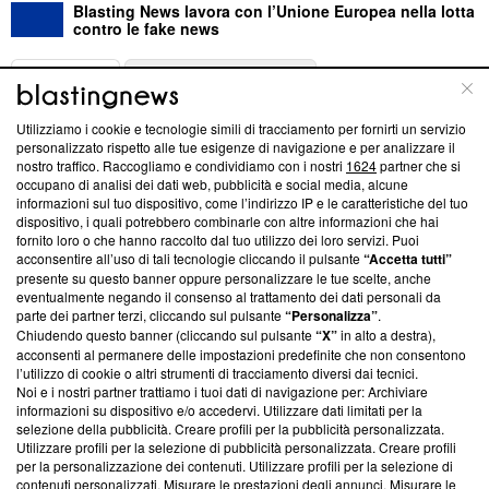
Blasting News lavora con l’Unione Europea nella lotta
contro le fake news
ABOUT
LINEA EDITORIALE
Utilizziamo i cookie e tecnologie simili di tracciamento per fornirti un servizio
Questa sezione offre informazioni trasparenti su Blasting
personalizzato rispetto alle tue esigenze di navigazione e per analizzare il
nostro traffico. Raccogliamo e condividiamo con i nostri
1624
partner che si
News, sui nostri processi editoriali e su come ci impegniamo a
occupano di analisi dei dati web, pubblicità e social media, alcune
creare news di qualità. Inoltre, afferma la nostra aderenza a
informazioni sul tuo dispositivo, come l’indirizzo IP e le caratteristiche del tuo
‘Trust Project - News with Integrity’
Blasting News non è
dispositivo, i quali potrebbero combinarle con altre informazioni che hai
ancora membro del programma, ma ha richiesto di farne
fornito loro o che hanno raccolto dal tuo utilizzo dei loro servizi. Puoi
parte; Trust Project non ha ancora effettuato una verifica di
acconsentire all’uso di tali tecnologie cliccando il pulsante
“Accetta tutti”
conformità agli standard.
presente su questo banner oppure personalizzare le tue scelte, anche
eventualmente negando il consenso al trattamento dei dati personali da
parte dei partner terzi, cliccando sul pulsante
“Personalizza”
.
Su di noi
Chiudendo questo banner (cliccando sul pulsante
“X”
in alto a destra),
acconsenti al permanere delle impostazioni predefinite che non consentono
Team editoriale
l’utilizzo di cookie o altri strumenti di tracciamento diversi dai tecnici.
Noi e i nostri partner trattiamo i tuoi dati di navigazione per: Archiviare
Corporate
informazioni su dispositivo e/o accedervi. Utilizzare dati limitati per la
selezione della pubblicità. Creare profili per la pubblicità personalizzata.
Redazione
Utilizzare profili per la selezione di pubblicità personalizzata. Creare profili
per la personalizzazione dei contenuti. Utilizzare profili per la selezione di
Informativa Privacy
contenuti personalizzati. Misurare le prestazioni degli annunci. Misurare le