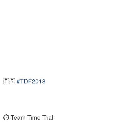
🇫🇷
#TDF2018
⏱️ Team Time Trial