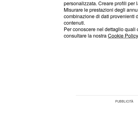
personalizzata. Creare profili per 
una seconda carriera nel momento i
Misurare le prestazioni degli annun
guantoni al chiodo o, magari, una ca
combinazione di dati provenienti da 
sarebbe il primo pugile a debuttare
contenuti.
Per conoscere nel dettaglio quali c
cinepresa e poi, sinceramente, nell
consultare la nostra
Cookie Policy
dovrebbe nemmeno sforzarsi tanto. Il 
Clubber Lang che esce dall'ombra de
sfide: un qualcosa di già visto in '
Cr
della saga di Rocky in cui l'avversar
figlio di Apollo, era il figlio di Ivan
che aveva ucciso suo padre sul ring