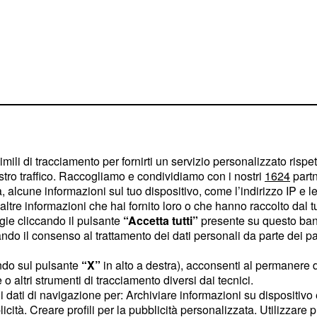
imili di tracciamento per fornirti un servizio personalizzato rispe
stro traffico. Raccogliamo e condividiamo con i nostri
1624
partn
 alcune informazioni sul tuo dispositivo, come l’indirizzo IP e le 
ltre informazioni che hai fornito loro o che hanno raccolto dal tuo
le con la 'bocca molto
ogie cliccando il pulsante
“Accetta tutti”
presente su questo ban
a boxe reale,
Deontay
o il consenso al trattamento dei dati personali da parte dei par
ne si diverta ad
ndo sul pulsante
“X”
in alto a destra), acconsenti al permanere 
l Bronze Bomber alla fine
o altri strumenti di tracciamento diversi dai tecnici.
Wilder non ha mai
uoi dati di navigazione per: Archiviare informazioni su dispositivo 
e nel mondo del
,
cinema
licità. Creare profili per la pubblicità personalizzata. Utilizzare p