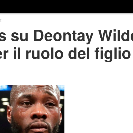
t
s su Deontay Wild
er il ruolo del figli