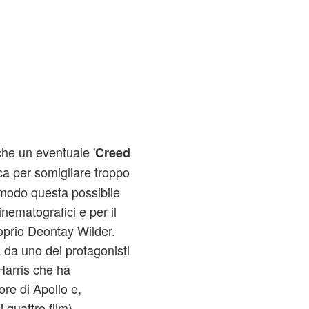
che un eventuale '
Creed
isca per somigliare troppo
 modo questa possibile
inematografici e per il
roprio Deontay Wilder.
 da uno dei protagonisti
 Harris che ha
tore di Apollo e,
quattro film).