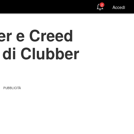
2
Accedi
er e Creed
o di Clubber