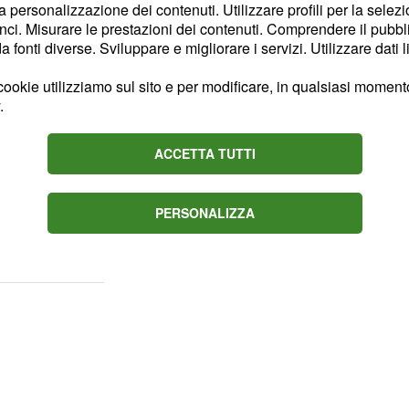
la personalizzazione dei contenuti. Utilizzare profili per la selez
n cui appenderà i
ci. Misurare le prestazioni dei contenuti. Comprendere il pubblic
rriera parallela. Non
fonti diverse. Sviluppare e migliorare i servizi. Utilizzare dati l
 davanti ad una
ookie utilizziamo sul sito e per modificare, in qualsiasi momento,
a circostanza non
.
ruolo del figlio di
l padre e ne eredita le
ACCETTA TUTTI
', secondo spin-off
eed II
io di
,
Adonis Creed
PERSONALIZZA
 Drago, l'erede dell'uomo
.