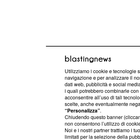
Utilizziamo i cookie e tecnologie s
navigazione e per analizzare il no
dati web, pubblicità e social media,
i quali potrebbero combinarle con a
Cinico e provocatorio all'inverosimi
acconsentire all’uso di tali tecnol
larga'. Ad occhio e croce oggi, nell
scelte, anche eventualmente negand
gli somiglia molto, ma sebbe
Wilder
“Personalizza”
.
Chiudendo questo banner (clicca
alimentare
la sua fama di cattivo
, i
non consentono l’utilizzo di cookie 
è un personaggio molto autentico. 
Noi e i nostri partner trattiamo i t
nascosto il suo desiderio di entrar
limitati per la selezione della pubb