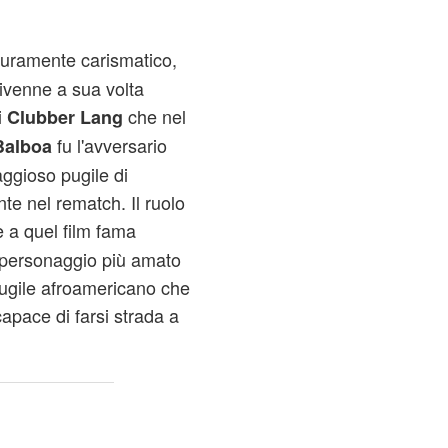
curamente carismatico,
divenne a sua volta
i
che nel
Clubber Lang
fu l'avversario
Balboa
raggioso pugile di
te nel rematch. Il ruolo
 a quel film fama
l personaggio più amato
pugile afroamericano che
capace di farsi strada a