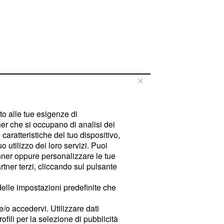
tto alle tue esigenze di
er che si occupano di analisi dei
caratteristiche del tuo dispositivo,
 utilizzo dei loro servizi. Puoi
ner oppure personalizzare le tue
tner terzi, cliccando sul pulsante
delle impostazioni predefinite che
e/o accedervi. Utilizzare dati
rofili per la selezione di pubblicità