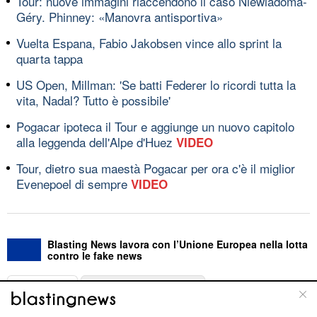
Tour: nuove immagini riaccendono il caso Niewiadoma-
Géry. Phinney: «Manovra antisportiva»
Vuelta Espana, Fabio Jakobsen vince allo sprint la
quarta tappa
US Open, Millman: 'Se batti Federer lo ricordi tutta la
vita, Nadal? Tutto è possibile'
Pogacar ipoteca il Tour e aggiunge un nuovo capitolo
alla leggenda dell'Alpe d'Huez
VIDEO
Tour, dietro sua maestà Pogacar per ora c'è il miglior
Evenepoel di sempre
VIDEO
Blasting News lavora con l’Unione Europea nella lotta
contro le fake news
ABOUT
LINEA EDITORIALE