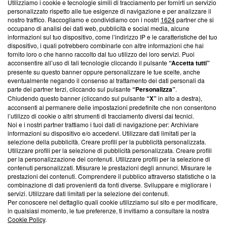
Utilizziamo i cookie e tecnologie simili di tracciamento per fornirti un servizio
Questa sezione offre informazioni trasparenti su Blasting
personalizzato rispetto alle tue esigenze di navigazione e per analizzare il
nostro traffico. Raccogliamo e condividiamo con i nostri
1624
partner che si
News, sui nostri processi editoriali e su come ci impegniamo a
occupano di analisi dei dati web, pubblicità e social media, alcune
creare news di qualità. Inoltre, afferma la nostra aderenza a
informazioni sul tuo dispositivo, come l’indirizzo IP e le caratteristiche del tuo
‘Trust Project - News with Integrity’
Blasting News non è
dispositivo, i quali potrebbero combinarle con altre informazioni che hai
ancora membro del programma, ma ha richiesto di farne
fornito loro o che hanno raccolto dal tuo utilizzo dei loro servizi. Puoi
parte; Trust Project non ha ancora effettuato una verifica di
acconsentire all’uso di tali tecnologie cliccando il pulsante
“Accetta tutti”
conformità agli standard.
presente su questo banner oppure personalizzare le tue scelte, anche
eventualmente negando il consenso al trattamento dei dati personali da
parte dei partner terzi, cliccando sul pulsante
“Personalizza”
.
Su di noi
Chiudendo questo banner (cliccando sul pulsante
“X”
in alto a destra),
acconsenti al permanere delle impostazioni predefinite che non consentono
Team editoriale
l’utilizzo di cookie o altri strumenti di tracciamento diversi dai tecnici.
Noi e i nostri partner trattiamo i tuoi dati di navigazione per: Archiviare
Corporate
informazioni su dispositivo e/o accedervi. Utilizzare dati limitati per la
selezione della pubblicità. Creare profili per la pubblicità personalizzata.
Redazione
Utilizzare profili per la selezione di pubblicità personalizzata. Creare profili
per la personalizzazione dei contenuti. Utilizzare profili per la selezione di
Informativa Privacy
contenuti personalizzati. Misurare le prestazioni degli annunci. Misurare le
prestazioni dei contenuti. Comprendere il pubblico attraverso statistiche o la
Cookie Policy
combinazione di dati provenienti da fonti diverse. Sviluppare e migliorare i
servizi. Utilizzare dati limitati per la selezione dei contenuti.
Blasting SA, IDI CHE-247.845.224, Via Carlo Frasca, 3 - 6900
Per conoscere nel dettaglio quali cookie utilizziamo sul sito e per modificare,
Lugano (Svizzera) Tel:
+39 0690258937
in qualsiasi momento, le tue preferenze, ti invitiamo a consultare la nostra
Cookie Policy
.
© 2026 Blasting News