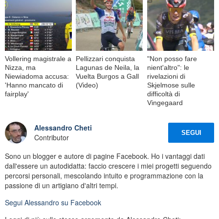
Vollering magistrale a
Pellizzari conquista
"Non posso fare
Nizza, ma
Lagunas de Neila, la
nient'altro": le
Niewiadoma accusa:
Vuelta Burgos a Gall
rivelazioni di
'Hanno mancato di
(Video)
Skjelmose sulle
fairplay'
difficoltà di
Vingegaard
Alessandro Cheti
SEGUI
Contributor
Sono un blogger e autore di pagine Facebook. Ho i vantaggi dati
dall'essere un autodidatta: faccio crescere i miei progetti seguendo
percorsi personali, mescolando intuito e programmazione con la
passione di un artigiano d'altri tempi.
Segui
Alessandro
su Facebook